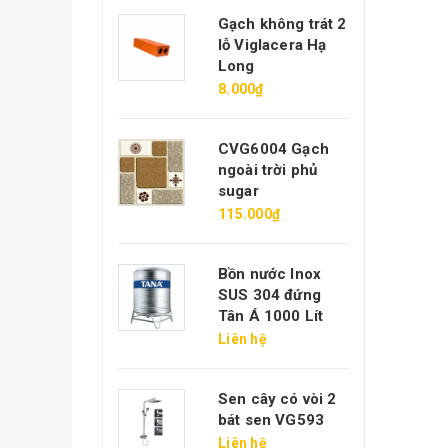
gói 22v/m2
Gạch không trát 2
iglacera Hạ
lỗ Viglacera Hạ
ong ĐT
Long
.800₫
8.000₫
ạch hoa chanh
CVG6004 Gạch
iglacera Xuân
ngoài trời phủ
òa
sugar
4.000₫
115.000₫
7.000₫
Bồn nước Inox
6008 Gạch lát
SUS 304 đứng
ân vân đá đen
Tân Á 1000 Lít
50.000₫
Liên hệ
ồn nước Inox
Sen cây có vòi 2
US 304 ngang
bát sen VG593
ân Á 1000 Lít
Liên hệ