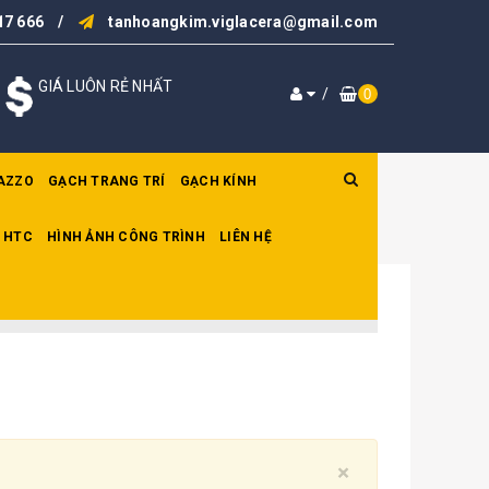
17 666
/
tanhoangkim.viglacera@gmail.com
GIÁ LUÔN RẺ NHẤT
/
0
AZZO
GẠCH TRANG TRÍ
GẠCH KÍNH
 HTC
HÌNH ẢNH CÔNG TRÌNH
LIÊN HỆ
Close
×