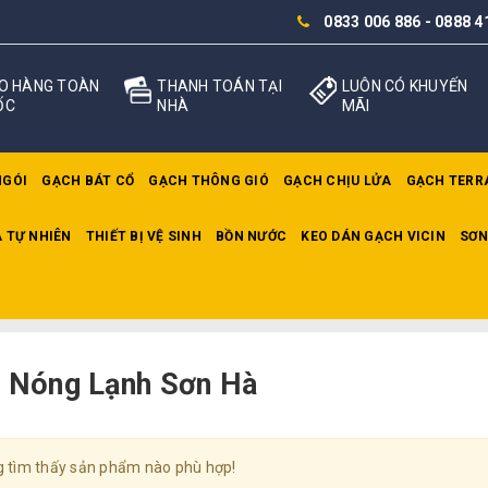
0833 006 886
-
0888 4
O HÀNG TOÀN
THANH TOÁN TẠI
LUÔN CÓ KHUYẾN
ỐC
NHÀ
MÃI
NGÓI
GẠCH BÁT CỔ
GẠCH THÔNG GIÓ
GẠCH CHỊU LỬA
GẠCH TERR
 TỰ NHIÊN
THIẾT BỊ VỆ SINH
BỒN NƯỚC
KEO DÁN GẠCH VICIN
SƠN
h Nóng Lạnh Sơn Hà
 tìm thấy sản phẩm nào phù hợp!