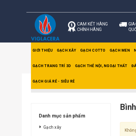
CAM KẾT HÀNG
GIA
CHÍNH HÃNG
QU
GIỚI THIỆU
GẠCH XÂY
GẠCH COTTO
GẠCH MEN
GẠCH TRANG TRÍ 3D
GẠCH THẺ NỘI, NGOẠI THẤT
ĐÁ
GẠCH GIÁ RẺ - SIÊU RẺ
Trang chủ
Bình Nóng Lạnh Sơn Hà
Bìn
Danh mục sản phẩm
Gạch xây
Không