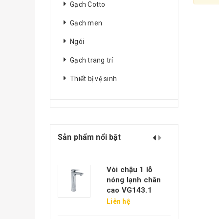
Gạch Cotto
Gạch men
Ngói
Gạch trang trí
Thiết bị vệ sinh
Sản phẩm nổi bật
ạch xây không
Vòi chậu 1 lỗ
rát 11 lỗ Ngọc
nóng lạnh chân
áng
cao VG143.1
.000₫
Liên hệ