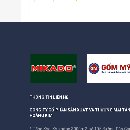
iên hệ
THÔNG TIN LIÊN HỆ
CÔNG TY CỔ PHẦN SẢN XUẤT VÀ THƯƠNG MẠI TÂ
HOÀNG KIM
* Tổng Kho: Kho hàng 3000m2, số 105 đường Đào C