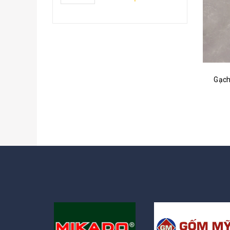
iên hệ
Gạch