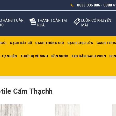
0833 006 886
-
0888 4
O HÀNG TOÀN
THANH TOÁN TẠI
LUÔN CÓ KHUYẾN
ỐC
NHÀ
MÃI
NGÓI
GẠCH BÁT CỔ
GẠCH THÔNG GIÓ
GẠCH CHỊU LỬA
GẠCH TERR
 TỰ NHIÊN
THIẾT BỊ VỆ SINH
BỒN NƯỚC
KEO DÁN GẠCH VICIN
SƠN
otile Cẩm Thạchh