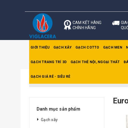
CAM KẾT HÀNG
GIA
CHÍNH HÃNG
QU
GIỚI THIỆU
GẠCH XÂY
GẠCH COTTO
GẠCH MEN
GẠCH TRANG TRÍ 3D
GẠCH THẺ NỘI, NGOẠI THẤT
ĐÁ
GẠCH GIÁ RẺ - SIÊU RẺ
Trang chủ
Eurotile Cẩm Thạchh
Eur
Danh mục sản phẩm
Gạch xây