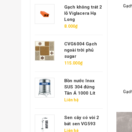
Gạch
gói 22v/m2
Gạch không trát 2
iglacera Hạ
lỗ Viglacera Hạ
ong ĐT
Long
.800₫
8.000₫
ạch hoa chanh
CVG6004 Gạch
iglacera Xuân
ngoài trời phủ
òa
sugar
4.000₫
115.000₫
7.000₫
Bồn nước Inox
6008 Gạch lát
SUS 304 đứng
ân vân đá đen
Gạch
Tân Á 1000 Lít
50.000₫
Liên hệ
ồn nước Inox
Sen cây có vòi 2
US 304 ngang
bát sen VG593
ân Á 1000 Lít
Liên hệ