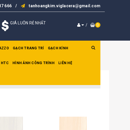
17 666
/
tanhoangkim.viglacera@gmail.com
GIÁ LUÔN RẺ NHẤT
/
0
AZZO
GẠCH TRANG TRÍ
GẠCH KÍNH
 HTC
HÌNH ẢNH CÔNG TRÌNH
LIÊN HỆ