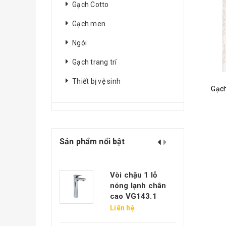
Gạch Cotto
Gạch men
Ngói
Gạch trang trí
Thiết bị vệ sinh
Gạch
Sản phẩm nổi bật
ạch xây không
Vòi chậu 1 lỗ
rát 11 lỗ Ngọc
nóng lạnh chân
áng
cao VG143.1
.000₫
Liên hệ