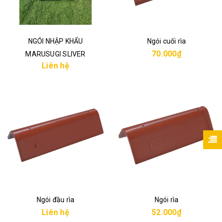
NGÓI NHẬP KHẨU
Ngói cuối rìa
70.000₫
MARUSUGI SLIVER
Liên hệ
BLACK
Ngói đầu rìa
Ngói rìa
Liên hệ
52.000₫