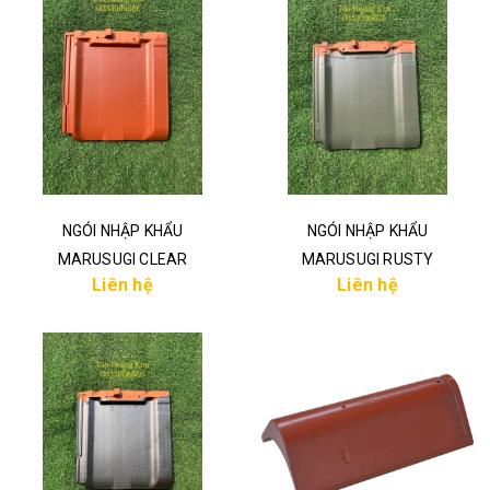
NGÓI NHẬP KHẨU
NGÓI NHẬP KHẨU
MARUSUGI CLEAR
MARUSUGI RUSTY
Liên hệ
Liên hệ
MATTE
GREEN