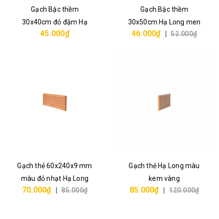
Gạch Bậc thềm
Gạch Bậc thềm
30x40cm đỏ đậm Hạ
30x50cm Hạ Long men
45.000₫
46.000₫
|
52.000₫
Long
Gạch thẻ 60x240x9 mm
Gạch thẻ Hạ Long màu
màu đỏ nhạt Hạ Long
kem vàng
70.000₫
85.000₫
|
85.000₫
|
120.000₫