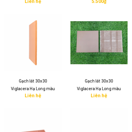
Liên hệ
5.500₫
Gạch lát 30x30
Gạch lát 30x30
Viglacera Hạ Long màu
Viglacera Hạ Long màu
Liên hệ
Liên hệ
Kem Vàng
Cafe