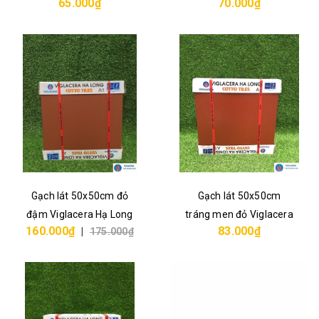
65.000₫
70.000₫
Hạ Long
Gạch lát 50x50cm đỏ
Gạch lát 50x50cm
đậm Viglacera Hạ Long
tráng men đỏ Viglacera
160.000₫
83.000₫
|
175.000₫
Hạ Long