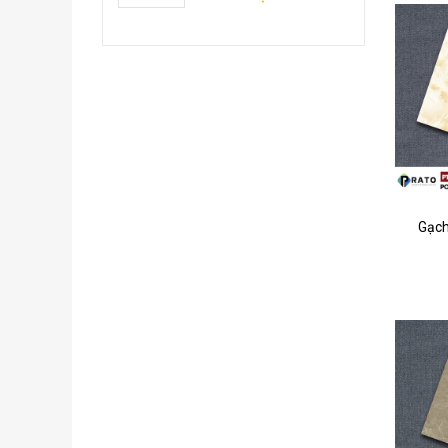
iên hệ
Gạch