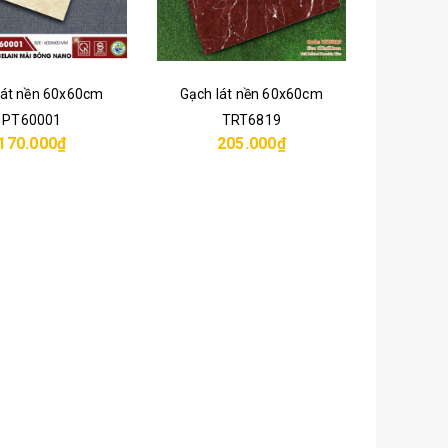
lát nền 60x60cm
Gạch lát nền 60x60cm
PT60001
TRT6819
170.000₫
205.000₫