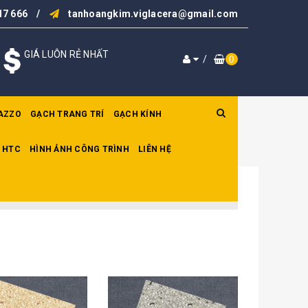
17 666
/
tanhoangkim.viglacera@gmail.com
GIÁ LUÔN RẺ NHẤT
/
0
AZZO
GẠCH TRANG TRÍ
GẠCH KÍNH
 HTC
HÌNH ẢNH CÔNG TRÌNH
LIÊN HỆ