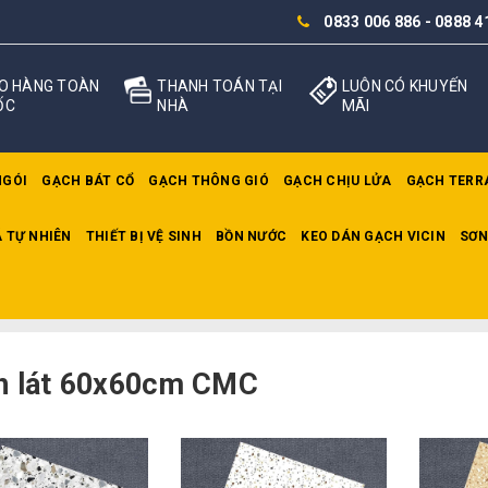
0833 006 886
-
0888 4
O HÀNG TOÀN
THANH TOÁN TẠI
LUÔN CÓ KHUYẾN
ỐC
NHÀ
MÃI
NGÓI
GẠCH BÁT CỔ
GẠCH THÔNG GIÓ
GẠCH CHỊU LỬA
GẠCH TERR
 TỰ NHIÊN
THIẾT BỊ VỆ SINH
BỒN NƯỚC
KEO DÁN GẠCH VICIN
SƠN
h lát 60x60cm CMC