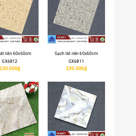
lát nền 60x60cm
Gạch lát nền 60x60cm
GX6812
GX6811
230.000₫
230.000₫