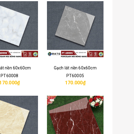
lát nền 60x60cm
Gạch lát nền 60x60cm
PT60008
PT60005
170.000₫
170.000₫