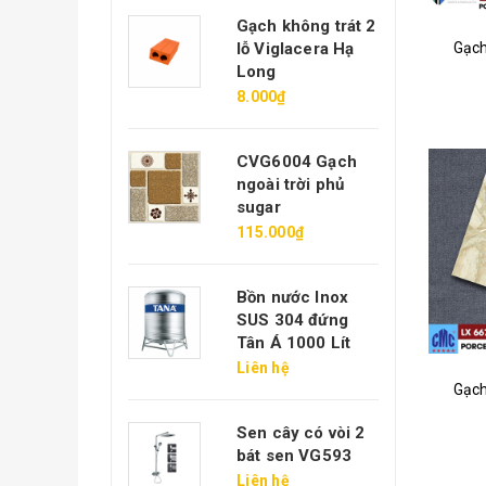
gói 22v/m2
Gạch không trát 2
Gạch
iglacera Hạ
lỗ Viglacera Hạ
ong ĐT
Long
.800₫
8.000₫
ạch hoa chanh
CVG6004 Gạch
iglacera Xuân
ngoài trời phủ
òa
sugar
4.000₫
115.000₫
7.000₫
Bồn nước Inox
6008 Gạch lát
SUS 304 đứng
ân vân đá đen
Tân Á 1000 Lít
50.000₫
Liên hệ
Gạch
ồn nước Inox
Sen cây có vòi 2
US 304 ngang
bát sen VG593
ân Á 1000 Lít
Liên hệ