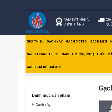
CAM KẾT HÀNG
GIA
CHÍNH HÃNG
QU
GIỚI THIỆU
GẠCH XÂY
GẠCH COTTO
GẠCH MEN
GẠCH TRANG TRÍ 3D
GẠCH THẺ NỘI, NGOẠI THẤT
ĐÁ
GẠCH GIÁ RẺ - SIÊU RẺ
Trang chủ
Gạch lát 60x60cm CMC
Gạc
Danh mục sản phẩm
Gạch xây