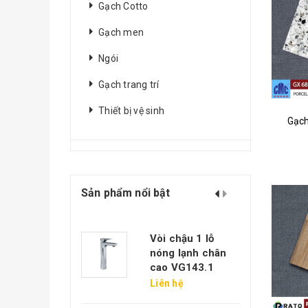
Gạch Cotto
Gạch men
Ngói
Gạch trang trí
Thiết bị vệ sinh
Gạch
Sản phẩm nổi bật
ạch xây không
Vòi chậu 1 lỗ
rát 11 lỗ Ngọc
nóng lạnh chân
áng
cao VG143.1
.000₫
Liên hệ