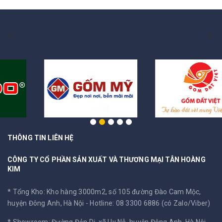
THÔNG TIN LIÊN HỆ
CÔNG TY CỔ PHẦN SẢN XUẤT VÀ THƯƠNG MẠI TÂN HOÀNG
KIM
* Tổng Kho: Kho hàng 3000m2, số 105 đường Đào Cam Mộc,
huyện Đông Anh, Hà Nội -
Hotline: 08 3300 6886 (có Zalo/Viber)
* Showroom: Đường Đản Dị, xã Uy Nỗ, huyện Đông Anh, Hà Nội -