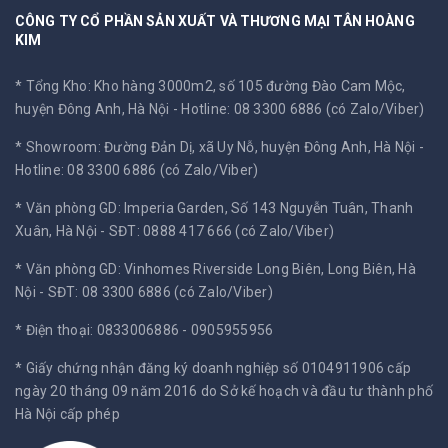
CÔNG TY CỔ PHẦN SẢN XUẤT VÀ THƯƠNG MẠI TÂN HOÀNG
KIM
* Tổng Kho: Kho hàng 3000m2, số 105 đường Đào Cam Mộc,
huyện Đông Anh, Hà Nội -
Hotline: 08 3300 6886 (có Zalo/Viber)
* Showroom: Đường Đản Dị, xã Uy Nỗ, huyện Đông Anh, Hà Nội -
Hotline: 08 3300 6886 (có Zalo/Viber)
* Văn phòng GD: Imperia Garden, Số 143 Nguyễn Tuân, Thanh
Xuân, Hà Nội -
SĐT: 0888 417 666 (có Zalo/Viber)
* Văn phòng GD: Vinhomes Riverside Long Biên, Long Biên, Hà
Nội -
SĐT: 08 3300 6886 (có Zalo/Viber)
* Điện thoại: 0833006886 - 0905955956
* Giấy chứng nhận đăng ký doanh nghiệp số 0104911906 cấp
ngày 20 tháng 09 năm 2016 do Sở kế hoạch và đầu tư thành phố
Hà Nội cấp phép