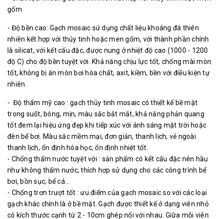
gốm
- Độ bền cao: Gạch mosaic sử dụng chất liệu khoáng đá thiên
nhiên kết hợp với thủy tinh hoặc men gốm, với thành phần chính
là silicat, với kết cấu đặc, được nung ở nhiệt độ cao (1000 - 1200
độ C) cho độ bền tuyệt vời. Khả năng chịu lực tốt, chống mài mòn
tốt, không bị ăn mòn bơi hóa chất, axit, kiềm, bền với điều kiện tự
nhiên.
- Độ thẩm mỹ cao : gạch thủy tinh mosaic có thiết kế bề mặt
trong suốt, bóng, mịn, màu sắc bắt mắt, khả năng phản quang
tốt đem lại hiệu ứng đẹp khi tiếp xúc với ánh sáng mặt trời hoặc
đèn bể bơi. Màu sắc mềm mại, đơn giản, thanh lịch, vẻ ngoài
thanh lịch, ổn định hóa học, ổn định nhiệt tốt.
- Chống thấm nước tuyệt vời : sản phẩm có kết cấu đặc nên hầu
như không thấm nước, thích hợp sử dụng cho các công trình bể
bơi, bồn sục, bể cá...
- Chống trơn trượt tốt : ưu điểm của gạch mosaic so với các loại
gạch khác chính là ở bề mặt. Gạch được thiết kế ở dạng viên nhỏ
có kích thước cạnh từ 2 - 10cm ghép nối với nhau. Giữa mỗi viên