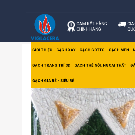
CAM KẾT HÀNG
GIA
CHÍNH HÃNG
QU
GIỚI THIỆU
GẠCH XÂY
GẠCH COTTO
GẠCH MEN
GẠCH TRANG TRÍ 3D
GẠCH THẺ NỘI, NGOẠI THẤT
ĐÁ
Trang chủ
Gạch Mosaic
Gạch Trừu Tượng 4
GẠCH GIÁ RẺ - SIÊU RẺ