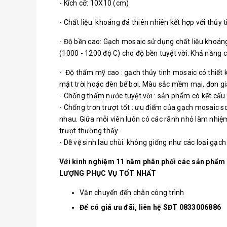
- Kích cỡ: 10X10 (cm)
- Chất liệu: khoáng đá thiên nhiên kết hợp với thủ
- Độ bền cao: Gạch mosaic sử dụng chất liệu khoáng 
(1000 - 1200 độ C) cho độ bền tuyệt vời. Khả năng ch
- Độ thẩm mỹ cao : gạch thủy tinh mosaic có thiết 
mặt trời hoặc đèn bể bơi. Màu sắc mềm mại, đơn giản,
- Chống thấm nước tuyệt vời : sản phẩm có kết cấu 
- Chống trơn trượt tốt : ưu điểm của gạch mosaic so
nhau. Giữa mỗi viên luôn có các rãnh nhỏ làm nhiệm 
trượt thường thấy.
- Dễ vệ sinh lau chùi: không giống như các loại gạ
Với kinh nghiệm 11 năm phân phối các sản phẩm
LƯỢNG PHỤC VỤ TỐT NHẤT
Vận chuyển đến chân công trình
Để có giá ưu đãi, liên hệ SĐT 0833006886