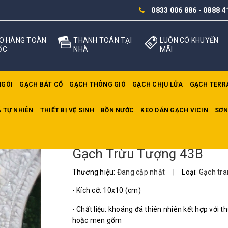
0833 006 886
-
0888 4
O HÀNG TOÀN
THANH TOÁN TẠI
LUÔN CÓ KHUYẾN
ỐC
NHÀ
MÃI
NGÓI
GẠCH BÁT CỔ
GẠCH THÔNG GIÓ
GẠCH CHỊU LỬA
GẠCH TERR
 TỰ NHIÊN
THIẾT BỊ VỆ SINH
BỒN NƯỚC
KEO DÁN GẠCH VICIN
SƠN
3B
Gạch Trừu Tượng 43B
Thương hiệu:
Đang cập nhật
|
Loại:
Gạch tran
- Kích cỡ: 10x10 (cm)
- Chất liệu: khoáng đá thiên nhiên kết hợp với th
hoặc men gốm