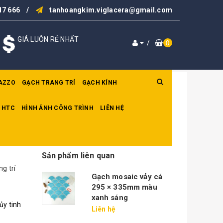
17 666
/
tanhoangkim.viglacera@gmail.com
GIÁ LUÔN RẺ NHẤT
/
0
AZZO
GẠCH TRANG TRÍ
GẠCH KÍNH
 HTC
HÌNH ẢNH CÔNG TRÌNH
LIÊN HỆ
Sản phẩm liên quan
g trí
Gạch mosaic vảy cá
295 × 335mm màu
xanh sáng
ủy tinh
Liên hệ