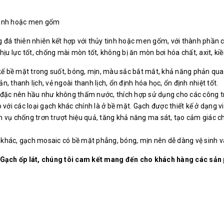
y tinh hoặc men gốm
đá thiên nhiên kết hợp với thủy tinh hoặc men gốm, với thành phần chí
ịu lực tốt, chống mài mòn tốt, không bị ăn mòn bơi hóa chất, axit, kiề
kế bề mặt trong suốt, bóng, mịn, màu sắc bắt mắt, khả năng phản quan
 thanh lịch, vẻ ngoài thanh lịch, ổn định hóa học, ổn định nhiệt tốt.
đặc nên hầu như không thấm nước, thích hợp sử dụng cho các công trìn
 với các loại gạch khác chính là ở bề mặt. Gạch được thiết kế ở dạng v
vụ chống trơn trượt hiệu quả, tăng khả năng ma sát, tạo cảm giác chắc
ch khác, gạch mosaic có bề mặt phẳng, bóng, mịn nên dễ dàng vệ sinh v
 Gạch ốp lát, chúng tôi cam kết mang đến cho khách hàng các s