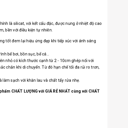
nh là silicat, với kết cấu đặc, được nung ở nhiệt độ cao
m, bền với điều kiện tự nhiên.
g tốt đem lại hiệu ứng đẹp khi tiếp xúc với ánh sáng
h bể bơi, bồn sục, bể cá...
iên nhỏ có kích thước cạnh từ 2 - 10cm ghép nối với
 chắn khi di chuyển. Từ đó hạn chế tối đa rủi ro trơn,
à làm sạch với khăn lau và chất tẩy rửa nhẹ.
ản phẩm CHẤT LƯỢNG với GIÁ RẺ NHẤT cùng với CHẤT