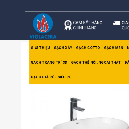
CAM KẾT HÀNG
GIA
CHÍNH HÃNG
QU
GIỚI THIỆU
GẠCH XÂY
GẠCH COTTO
GẠCH MEN
GẠCH TRANG TRÍ 3D
GẠCH THẺ NỘI, NGOẠI THẤT
ĐÁ
Trang chủ
Chậu rửa mặt Viglacera
Chậu đặt
GẠCH GIÁ RẺ - SIÊU RẺ