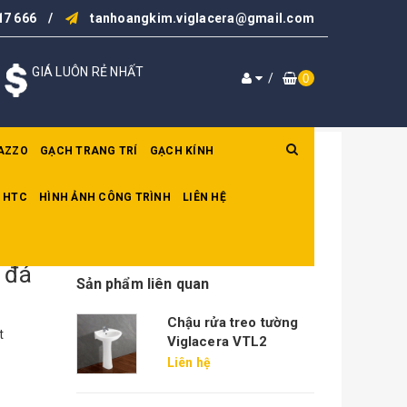
17 666
/
tanhoangkim.viglacera@gmail.com
GIÁ LUÔN RẺ NHẤT
/
0
AZZO
GẠCH TRANG TRÍ
GẠCH KÍNH
 HTC
HÌNH ẢNH CÔNG TRÌNH
LIÊN HỆ
 đá
Sản phẩm liên quan
Chậu rửa treo tường
t
Viglacera VTL2
Liên hệ