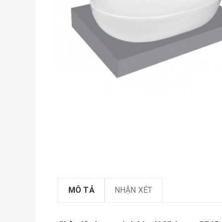
MÔ TẢ
NHẬN XÉT