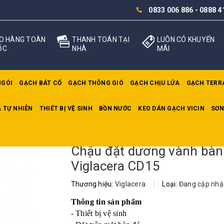
0833 006 886
-
0888 4
O HÀNG TOÀN
THANH TOÁN TẠI
LUÔN CÓ KHUYẾN
ỐC
NHÀ
MÃI
NGÓI
GẠCH BÁT CỔ
GẠCH THÔNG GIÓ
GẠCH CHỊU LỬA
GẠCH TERR
 TỰ NHIÊN
THIẾT BỊ VỆ SINH
BỒN NƯỚC
KEO DÁN GẠCH VICIN
SƠN
 dương vành bàn đá Viglacera CD15
Chậu đặt dương vành bàn
Viglacera CD15
Thương hiệu:
Viglacera
|
Loại:
Đang cập nhậ
Thông tin sản phẩm
- Thiết bị vệ sinh