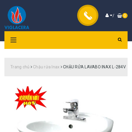
/
0
Trang chủ
Chậu rửa Inax
CHẬU RỬA LAVABO INAX L-284V