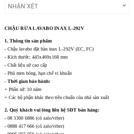
NHẬN XÉT
CHẬU RỬA LAVABO INAX L-292V
1. Thông tin sản phẩm
- Chậu lavabo đặt bàn inax L-292V (EC, FC)
- Kích thước: 445x469x168 mm
- Chất liệu sứ cao cấp
- Phủ men bóng, hạn chế vi khuẩn
-
Thời gian bảo hành:
+ Phần sứ: 10 năm
+ Các bộ phận khác theo tiêu chuẩn của nhà sản xuất
2. Quý khách vui lòng liên hệ SĐT bán hàng:
- 08 3300 6886 (có zalo/viber)
- 0888 417 666 (có zalo/viber)