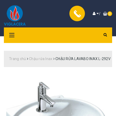
/
0
Trang chủ
Chậu rửa Inax
CHẬU RỬA LAVABO INAX L-292V