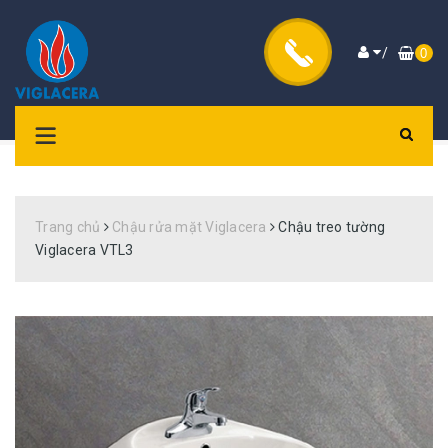
/
0
Trang chủ
Chậu rửa mặt Viglacera
Chậu treo tường
Viglacera VTL3