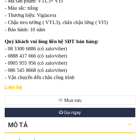
- Mã sản phẩm: VTL3+ VI5
- Màu sắc: trắng
- Thương hiệu: Viglacera
- Chậu treo tường ( VTL3), chân chậu lửng ( VI5)
- Bảo hành: 10 năm
Quý khách vui lòng liên hệ SĐT bán hàng:
- 08 3300 6886 (có zalo/viber)
- 0888 417 666 (có zalo/viber)
- 0905 955 956 (có zalo/viber)
- 086 545 8668 (có zalo/viber)
- Vận chuyển đến chân công trình
Liên hệ
Mua sau
Gọi ngay
MÔ TẢ