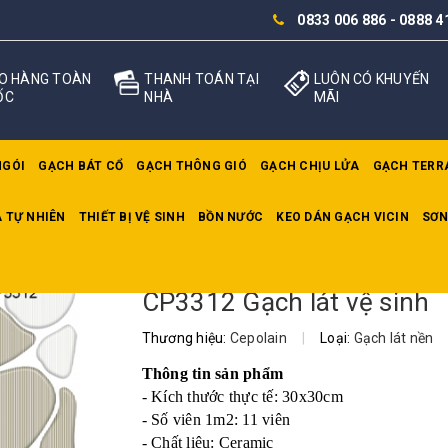
0833 006 886
-
0888 4
O HÀNG TOÀN
THANH TOÁN TẠI
LUÔN CÓ KHUYẾN
ỐC
NHÀ
MÃI
NGÓI
GẠCH BÁT CỔ
GẠCH THÔNG GIÓ
GẠCH CHỊU LỬA
GẠCH TERR
 TỰ NHIÊN
THIẾT BỊ VỆ SINH
BỒN NƯỚC
KEO DÁN GẠCH VICIN
SƠN
t vệ sinh
CP3312 Gạch lát vệ sinh
Thương hiệu:
Cepolain
|
Loại:
Gạch lát nền
Thông tin sản phẩm
- Kích thước thực tế: 30x30cm
- Số viên 1m2: 11 viên
- Chất liệu: Ceramic