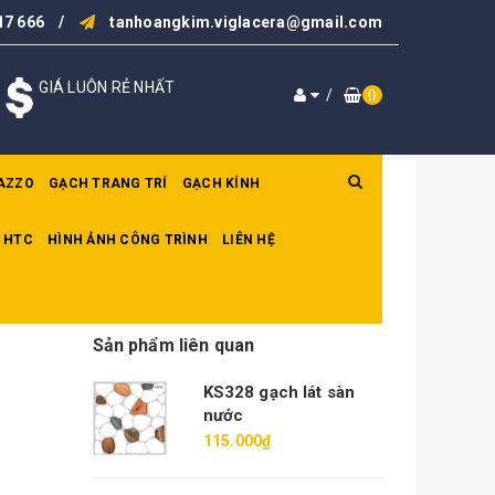
17 666
/
tanhoangkim.viglacera@gmail.com
GIÁ LUÔN RẺ NHẤT
/
0
AZZO
GẠCH TRANG TRÍ
GẠCH KÍNH
 HTC
HÌNH ẢNH CÔNG TRÌNH
LIÊN HỆ
Sản phẩm liên quan
KS328 gạch lát sàn
nước
115.000₫