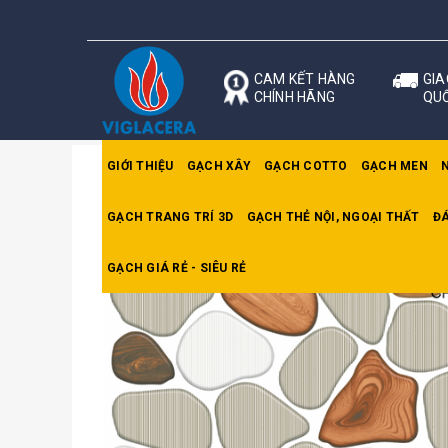
CAM KẾT HÀNG
GIA
CHÍNH HÃNG
QU
GIỚI THIỆU
GẠCH XÂY
GẠCH COTTO
GẠCH MEN
GẠCH TRANG TRÍ 3D
GẠCH THẺ NỘI, NGOẠI THẤT
ĐÁ
Trang chủ
Gạch lát Long Hầu
CP3312 Gạch lá
GẠCH GIÁ RẺ - SIÊU RẺ