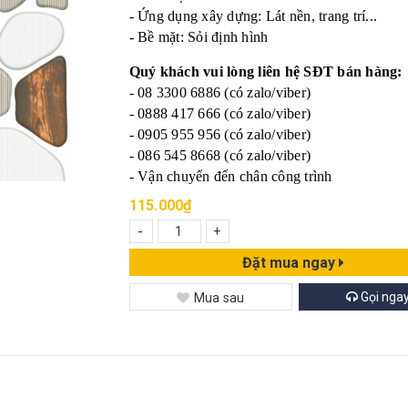
- Ứng dụng xây dựng: Lát nền, trang trí...
- Bề mặt: Sỏi định hình
Quý khách vui lòng liên hệ SĐT bán hàng:
- 08 3300 6886 (có zalo/viber)
- 0888 417 666 (có zalo/viber)
- 0905 955 956 (có zalo/viber)
- 086 545 8668 (có zalo/viber)
- Vận chuyển đến chân công trình
115.000₫
-
+
Đặt mua ngay
Gọi nga
Mua sau