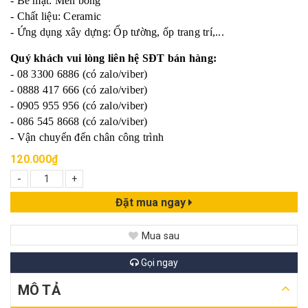
- Bề mặt: Men bóng
- Chất liệu: Ceramic
- Ứng dụng xây dựng: Ốp tường, ốp trang trí,...
Quý khách vui lòng liên hệ SĐT bán hàng:
- 08 3300 6886 (có zalo/viber)
- 0888 417 666 (có zalo/viber)
- 0905 955 956 (có zalo/viber)
- 086 545 8668 (có zalo/viber)
- Vận chuyển đến chân công trình
120.000₫
-
+
Đặt mua ngay
Mua sau
Gọi ngay
MÔ TẢ