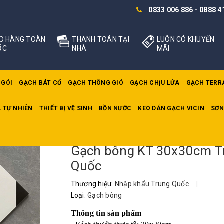
0833 006 886
-
0888 4
O HÀNG TOÀN
THANH TOÁN TẠI
LUÔN CÓ KHUYẾN
ỐC
NHÀ
MÃI
NGÓI
GẠCH BÁT CỔ
GẠCH THÔNG GIÓ
GẠCH CHỊU LỬA
GẠCH TERR
 TỰ NHIÊN
THIẾT BỊ VỆ SINH
BỒN NƯỚC
KEO DÁN GẠCH VICIN
SƠN
m Trung Quốc
Gạch bông KT 30x30cm T
Quốc
Thương hiệu:
Nhập khẩu Trung Quốc
|
Loại:
Gạch bông
Thông tin sản phẩm