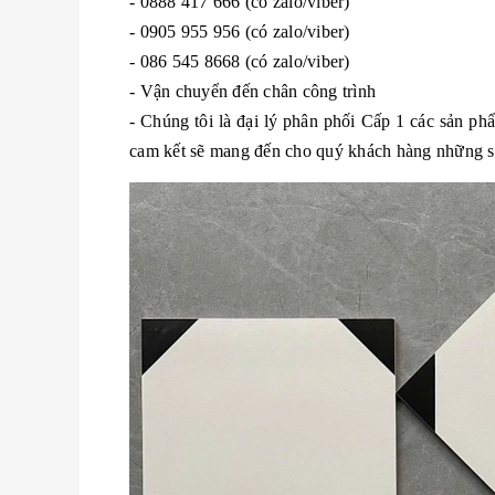
- 0888 417 666 (có zalo/viber)
- 0905 955 956 (có zalo/viber)
- 086 545 8668 (có zalo/viber)
- Vận chuyển đến chân công trình
- Chúng tôi là đại lý phân phối Cấp 1 các sản p
cam kết sẽ mang đến cho quý khách hàng những sản 