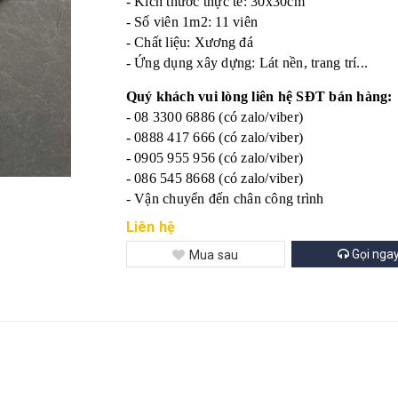
- Kích thước thực tế: 30x30cm
- Số viên 1m2: 11 viên
- Chất liệu: Xương đá
- Ứng dụng xây dựng: Lát nền, trang trí...
Quý khách vui lòng liên hệ SĐT bán hàng:
- 08 3300 6886 (có zalo/viber)
- 0888 417 666 (có zalo/viber)
- 0905 955 956 (có zalo/viber)
- 086 545 8668 (có zalo/viber)
- Vận chuyển đến chân công trình
Liên hệ
Gọi nga
Mua sau