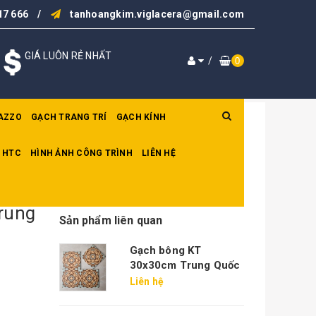
17 666
/
tanhoangkim.viglacera@gmail.com
GIÁ LUÔN RẺ NHẤT
/
0
AZZO
GẠCH TRANG TRÍ
GẠCH KÍNH
 HTC
HÌNH ẢNH CÔNG TRÌNH
LIÊN HỆ
rung
Sản phẩm liên quan
Gạch bông KT
30x30cm Trung Quốc
Liên hệ