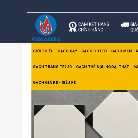
CAM KẾT HÀNG
GIA
CHÍNH HÃNG
QU
GIỚI THIỆU
GẠCH XÂY
GẠCH COTTO
GẠCH MEN
GẠCH TRANG TRÍ 3D
GẠCH THẺ NỘI, NGOẠI THẤT
ĐÁ
Trang chủ
Gạch bông
Gạch bông KT 30x30c
GẠCH GIÁ RẺ - SIÊU RẺ