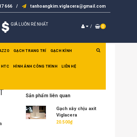
17 666
/
tanhoangkim.viglacera@gmail.com
GIÁ LUÔN RẺ NHẤT
/
0
AZZO
GẠCH TRANG TRÍ
GẠCH KÍNH
 HTC
HÌNH ẢNH CÔNG TRÌNH
LIÊN HỆ
T
Sản phẩm liên quan
Gạch xây chịu axit
t
Viglacera
20.500₫
m