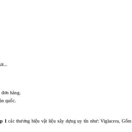
t...
g đơn hàng.
àn quốc.
p 1
các thương hiệu vật liệu xây dựng uy tín như: Viglacera, G