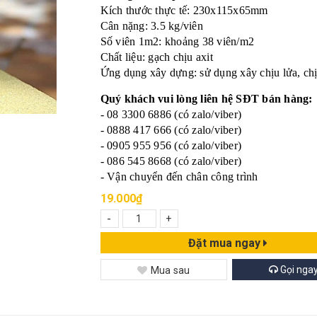
Kích thước thực tế: 230x115x65mm
Cân nặng: 3.5 kg/viên
Số viên 1m2: khoảng 38 viên/m2
Chất liệu: gạch chịu axit
Ứng dụng xây dựng: sử dụng xây chịu lửa, chịu
Quý khách vui lòng liên hệ SĐT bán hàng:
- 08 3300 6886 (có zalo/viber)
- 0888 417 666 (có zalo/viber)
- 0905 955 956 (có zalo/viber)
- 086 545 8668 (có zalo/viber)
- Vận chuyển đến chân công trình
19.000₫
-
+
Đặt mua ngay
Gọi nga
Mua sau