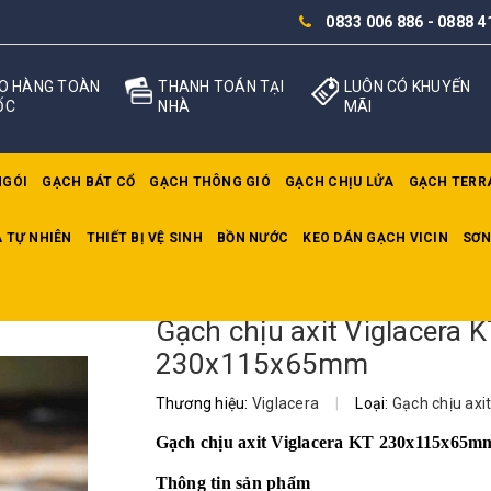
0833 006 886
-
0888 4
O HÀNG TOÀN
THANH TOÁN TẠI
LUÔN CÓ KHUYẾN
ỐC
NHÀ
MÃI
NGÓI
GẠCH BÁT CỔ
GẠCH THÔNG GIÓ
GẠCH CHỊU LỬA
GẠCH TERR
 TỰ NHIÊN
THIẾT BỊ VỆ SINH
BỒN NƯỚC
KEO DÁN GẠCH VICIN
SƠN
u axit Viglacera KT 230x115x65mm
Gạch chịu axit Viglacera K
230x115x65mm
Thương hiệu:
Viglacera
|
Loại:
Gạch chịu axi
Gạch chịu axit Viglacera KT 230x115x65m
Thông tin sản phẩm