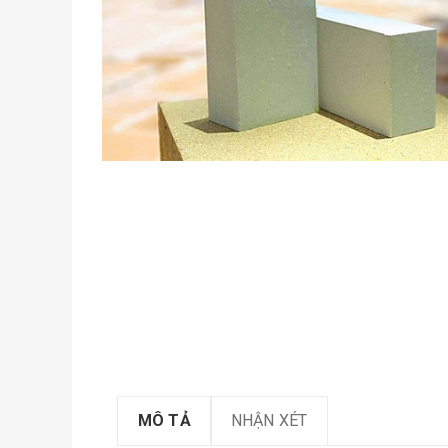
MÔ TẢ
NHẬN XÉT