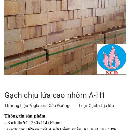
Gạch chịu lửa cao nhôm A-H1
Thương hiệu:
Viglacera Cầu Đuống
|
Loại:
Gạch chịu lửa
Thông tin sản phẩm
- Kích thước: 230x114x65mm
- Gạch chịu lửa sa mốt A với thành phần AL2O3 -36-40%.