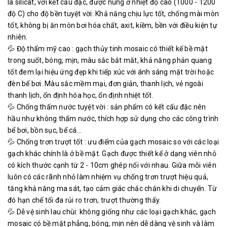
là silicat, với kết cấu đặc, được nung ở nhiệt độ cao (1000 - 1200
độ C) cho độ bền tuyệt vời. Khả năng chịu lực tốt, chống mài mòn
tốt, không bị ăn mòn bơi hóa chất, axit, kiềm, bền với điều kiện tự
nhiên.
💦 Độ thẩm mỹ cao : gạch thủy tinh mosaic có thiết kế bề mặt
trong suốt, bóng, mịn, màu sắc bắt mắt, khả năng phản quang
tốt đem lại hiệu ứng đẹp khi tiếp xúc với ánh sáng mặt trời hoặc
đèn bể bơi. Màu sắc mềm mại, đơn giản, thanh lịch, vẻ ngoài
thanh lịch, ổn định hóa học, ổn định nhiệt tốt.
💦 Chống thấm nước tuyệt vời : sản phẩm có kết cấu đặc nên
hầu như không thấm nước, thích hợp sử dụng cho các công trình
bể bơi, bồn sục, bể cá...
💦 Chống trơn trượt tốt : ưu điểm của gạch mosaic so với các loại
gạch khác chính là ở bề mặt. Gạch được thiết kế ở dạng viên nhỏ
có kích thước cạnh từ 2 - 10cm ghép nối với nhau. Giữa mỗi viên
luôn có các rãnh nhỏ làm nhiệm vụ chống trơn trượt hiệu quả,
tăng khả năng ma sát, tạo cảm giác chắc chắn khi di chuyển. Từ
đó hạn chế tối đa rủi ro trơn, trượt thường thấy.
💦 Dễ vệ sinh lau chùi: không giống như các loại gạch khác, gạch
mosaic có bề mặt phẳng, bóng, mịn nên dễ dàng vệ sinh và làm