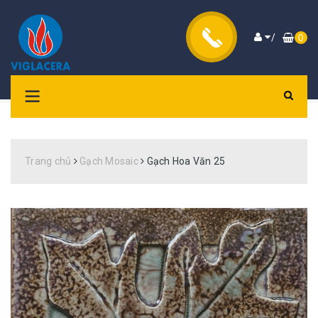
/
0
Trang chủ
Gạch Mosaic
Gạch Hoa Văn 25