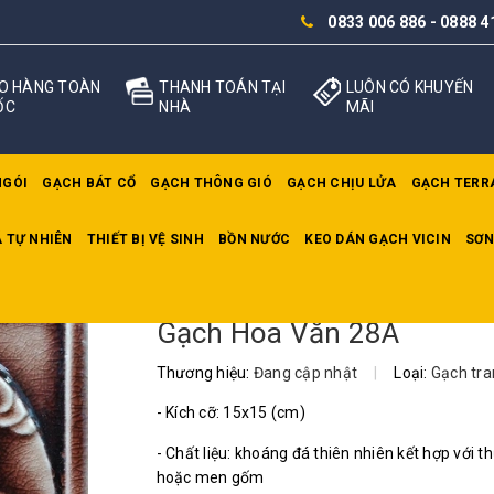
0833 006 886
-
0888 4
O HÀNG TOÀN
THANH TOÁN TẠI
LUÔN CÓ KHUYẾN
ỐC
NHÀ
MÃI
NGÓI
GẠCH BÁT CỔ
GẠCH THÔNG GIÓ
GẠCH CHỊU LỬA
GẠCH TERR
 TỰ NHIÊN
THIẾT BỊ VỆ SINH
BỒN NƯỚC
KEO DÁN GẠCH VICIN
SƠN
Hoa Văn 28A
Gạch Hoa Văn 28A
Thương hiệu:
Đang cập nhật
|
Loại:
Gạch tran
- Kích cỡ: 15x15 (cm)
- Chất liệu: khoáng đá thiên nhiên kết hợp với th
hoặc men gốm