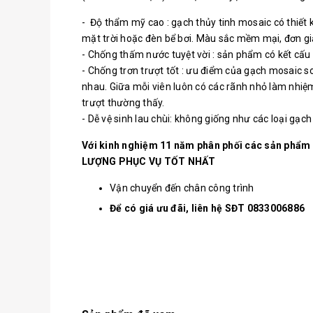
- Độ thẩm mỹ cao : gạch thủy tinh mosaic có thiết 
mặt trời hoặc đèn bể bơi. Màu sắc mềm mại, đơn giản,
- Chống thấm nước tuyệt vời : sản phẩm có kết cấu 
- Chống trơn trượt tốt : ưu điểm của gạch mosaic so
nhau. Giữa mỗi viên luôn có các rãnh nhỏ làm nhiệm 
trượt thường thấy.
- Dễ vệ sinh lau chùi: không giống như các loại gạ
Với kinh nghiệm 11 năm phân phối các sản phẩm
LƯỢNG PHỤC VỤ TỐT NHẤT
Vận chuyển đến chân công trình
Để có giá ưu đãi, liên hệ SĐT 0833006886