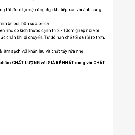
g tốt đem lại hiệu ứng đẹp khi tiếp xúc với ánh sáng
h bể bơi, bồn sục, bể cá...
iên nhỏ có kích thước cạnh từ 2 - 10cm ghép nối với
 chắn khi di chuyển. Từ đó hạn chế tối đa rủi ro trơn,
à làm sạch với khăn lau và chất tẩy rửa nhẹ.
ản phẩm CHẤT LƯỢNG với GIÁ RẺ NHẤT cùng với CHẤT