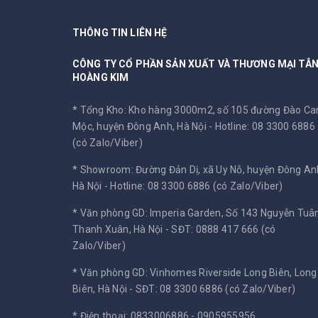
THÔNG TIN LIÊN HỆ
CÔNG TY CỔ PHẦN SẢN XUẤT VÀ THƯƠNG MẠI TÂ
HOÀNG KIM
* Tổng Kho: Kho hàng 3000m2, số 105 đường Đào C
Mộc, huyện Đông Anh, Hà Nội -
Hotline: 08 3300 6886
(có Zalo/Viber)
* Showroom: Đường Đản Dị, xã Uy Nỗ, huyện Đông An
Hà Nội -
Hotline: 08 3300 6886 (có Zalo/Viber)
* Văn phòng GD: Imperia Garden, Số 143 Nguyễn Tuân
Thanh Xuân, Hà Nội -
SĐT: 0888 417 666 (có
Zalo/Viber)
* Văn phòng GD: Vinhomes Riverside Long Biên, Long
Biên, Hà Nội -
SĐT: 08 3300 6886 (có Zalo/Viber)
* Điện thoại: 0833006886 - 0905955956