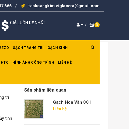
17 666
/
tanhoangkim.viglacera@gmail.com
GIÁ LUÔN RẺ NHẤT
/
0
AZZO
GẠCH TRANG TRÍ
GẠCH KÍNH
 HTC
HÌNH ẢNH CÔNG TRÌNH
LIÊN HỆ
Sản phẩm liên quan
g trí
Gạch Hoa Văn 001
Liên hệ
ủy tinh