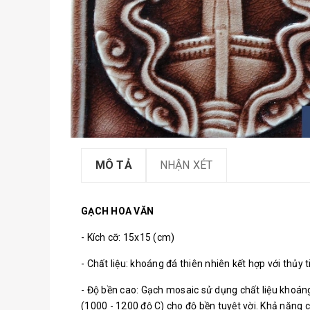
MÔ TẢ
NHẬN XÉT
GẠCH HOA VĂN
- Kích cỡ: 15x15 (cm)
- Chất liệu: khoáng đá thiên nhiên kết hợp với thủ
- Độ bền cao: Gạch mosaic sử dụng chất liệu khoáng 
(1000 - 1200 độ C) cho độ bền tuyệt vời. Khả năng ch