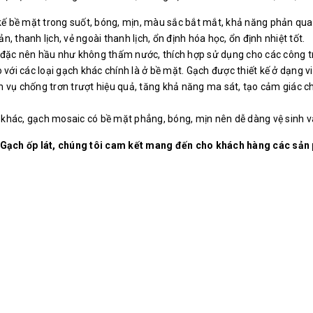
kế bề mặt trong suốt, bóng, mịn, màu sắc bắt mắt, khả năng phản quan
 thanh lịch, vẻ ngoài thanh lịch, ổn định hóa học, ổn định nhiệt tốt.
đặc nên hầu như không thấm nước, thích hợp sử dụng cho các công trìn
 với các loại gạch khác chính là ở bề mặt. Gạch được thiết kế ở dạng v
vụ chống trơn trượt hiệu quả, tăng khả năng ma sát, tạo cảm giác chắc
ch khác, gạch mosaic có bề mặt phẳng, bóng, mịn nên dễ dàng vệ sinh v
 Gạch ốp lát, chúng tôi cam kết mang đến cho khách hàng các s