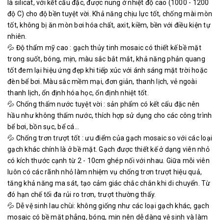
là silicat, với kết cấu đặc, được nung ở nhiệt độ cao (1000 - 1200
độ C) cho độ bền tuyệt vời. Khả năng chịu lực tốt, chống mài mòn
tốt, không bị ăn mòn bơi hóa chất, axit, kiềm, bền với điều kiện tự
nhiên.
💦 Độ thẩm mỹ cao : gạch thủy tinh mosaic có thiết kế bề mặt
trong suốt, bóng, mịn, màu sắc bắt mắt, khả năng phản quang
tốt đem lại hiệu ứng đẹp khi tiếp xúc với ánh sáng mặt trời hoặc
đèn bể bơi. Màu sắc mềm mại, đơn giản, thanh lịch, vẻ ngoài
thanh lịch, ổn định hóa học, ổn định nhiệt tốt.
💦 Chống thấm nước tuyệt vời : sản phẩm có kết cấu đặc nên
hầu như không thấm nước, thích hợp sử dụng cho các công trình
bể bơi, bồn sục, bể cá...
💦 Chống trơn trượt tốt : ưu điểm của gạch mosaic so với các loại
gạch khác chính là ở bề mặt. Gạch được thiết kế ở dạng viên nhỏ
có kích thước cạnh từ 2 - 10cm ghép nối với nhau. Giữa mỗi viên
luôn có các rãnh nhỏ làm nhiệm vụ chống trơn trượt hiệu quả,
tăng khả năng ma sát, tạo cảm giác chắc chắn khi di chuyển. Từ
đó hạn chế tối đa rủi ro trơn, trượt thường thấy.
💦 Dễ vệ sinh lau chùi: không giống như các loại gạch khác, gạch
mosaic có bề mặt phẳng, bóng, mịn nên dễ dàng vệ sinh và làm