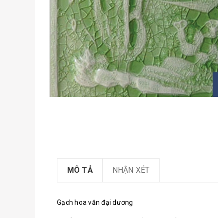
MÔ TẢ
NHẬN XÉT
Gạch hoa văn đại dương