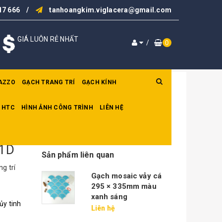
17 666
/
tanhoangkim.viglacera@gmail.com
GIÁ LUÔN RẺ NHẤT
/
0
AZZO
GẠCH TRANG TRÍ
GẠCH KÍNH
 HTC
HÌNH ẢNH CÔNG TRÌNH
LIÊN HỆ
 1D
Sản phẩm liên quan
g trí
Gạch mosaic vảy cá
295 × 335mm màu
xanh sáng
ủy tinh
Liên hệ