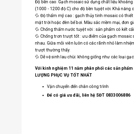
Độ bền cao: Gạch mosaic sử dụng chất liệu khoáng đá
(1000 - 1200 độ C) cho độ bền tuyệt vời. Khả năng ch
💦 Độ thẩm mỹ cao : gạch thủy tinh mosaic có thiết
mặt trời hoặc đèn bể bơi. Màu sắc mềm mại, đơn giản,
💦 Chống thấm nước tuyệt vời : sản phẩm có kết cấu
💦 Chống trơn trượt tốt : ưu điểm của gạch mosaic s
nhau. Giữa mỗi viên luôn có các rãnh nhỏ làm nhiệm 
trượt thường thấy.
💦 Dễ vệ sinh lau chùi: không giống như các loại g
Với kinh nghiệm 11 năm phân phối các sản phẩm
LƯỢNG PHỤC VỤ TỐT NHẤT
Vận chuyển đến chân công trình
Để có giá ưu đãi, liên hệ SĐT 0833006886