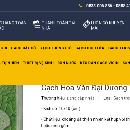
0833 006 886
-
0888 4
O HÀNG TOÀN
THANH TOÁN TẠI
LUÔN CÓ KHUYẾN
ỐC
NHÀ
MÃI
NGÓI
GẠCH BÁT CỔ
GẠCH THÔNG GIÓ
GẠCH CHỊU LỬA
GẠCH TERR
 TỰ NHIÊN
THIẾT BỊ VỆ SINH
BỒN NƯỚC
KEO DÁN GẠCH VICIN
SƠN
ương 1D
Gạch Hoa Văn Đại Dương
Thương hiệu:
Đang cập nhật
|
Loại:
Gạch tran
- Kích cỡ: 10x10 (cm)
- Chất liệu: khoáng đá thiên nhiên kết hợp với th
hoặc men gốm