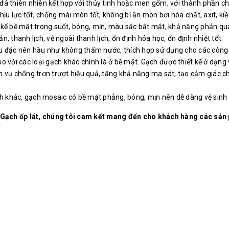
 thiên nhiên kết hợp với thủy tinh hoặc men gốm, với thành phần chính
ịu lực tốt, chống mài mòn tốt, không bị ăn mòn bơi hóa chất, axit, kiề
 kế bề mặt trong suốt, bóng, mịn, màu sắc bắt mắt, khả năng phản qua
 thanh lịch, vẻ ngoài thanh lịch, ổn định hóa học, ổn định nhiệt tốt.
 đặc nên hầu như không thấm nước, thích hợp sử dụng cho các công trì
o với các loại gạch khác chính là ở bề mặt. Gạch được thiết kế ở dạng
vụ chống trơn trượt hiệu quả, tăng khả năng ma sát, tạo cảm giác chắc
ạch khác, gạch mosaic có bề mặt phẳng, bóng, mịn nên dễ dàng vệ sinh 
 Gạch ốp lát, chúng tôi cam kết mang đến cho khách hàng các s