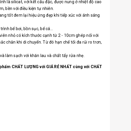
 là silicat, với kết cấu đặc, được nung ở nhiệt độ cao
m, bền với điều kiện tự nhiên.
ng tốt đem lại hiệu ứng đẹp khi tiếp xúc với ánh sáng
nh bể bơi, bồn sục, bể cá...
 viên nhỏ có kích thước cạnh từ 2 - 10cm ghép nối với
 chắn khi di chuyển. Từ đó hạn chế tối đa rủi ro trơn,
và làm sạch với khăn lau và chất tẩy rửa nhẹ.
ản phẩm CHẤT LƯỢNG với GIÁ RẺ NHẤT cùng với CHẤT