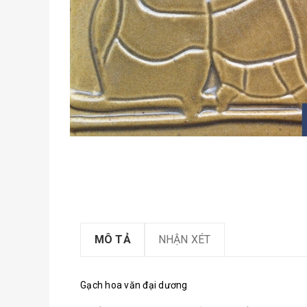
MÔ TẢ
NHẬN XÉT
Gạch hoa văn đại dương