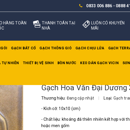
0833 006 886
-
0888 4
O HÀNG TOÀN
THANH TOÁN TẠI
LUÔN CÓ KHUYẾN
ỐC
NHÀ
MÃI
NGÓI
GẠCH BÁT CỔ
GẠCH THÔNG GIÓ
GẠCH CHỊU LỬA
GẠCH TERR
 TỰ NHIÊN
THIẾT BỊ VỆ SINH
BỒN NƯỚC
KEO DÁN GẠCH VICIN
SƠN
ương 3E
Gạch Hoa Văn Đại Dương
Thương hiệu:
Đang cập nhật
|
Loại:
Gạch tran
- Kích cỡ: 10x10 (cm)
- Chất liệu: khoáng đá thiên nhiên kết hợp với th
hoặc men gốm