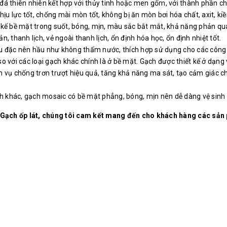
 thiên nhiên kết hợp với thủy tinh hoặc men gốm, với thành phần chính
ịu lực tốt, chống mài mòn tốt, không bị ăn mòn bơi hóa chất, axit, kiề
 kế bề mặt trong suốt, bóng, mịn, màu sắc bắt mắt, khả năng phản qua
 thanh lịch, vẻ ngoài thanh lịch, ổn định hóa học, ổn định nhiệt tốt.
 đặc nên hầu như không thấm nước, thích hợp sử dụng cho các công trì
o với các loại gạch khác chính là ở bề mặt. Gạch được thiết kế ở dạng
vụ chống trơn trượt hiệu quả, tăng khả năng ma sát, tạo cảm giác chắc
ạch khác, gạch mosaic có bề mặt phẳng, bóng, mịn nên dễ dàng vệ sinh 
 Gạch ốp lát, chúng tôi cam kết mang đến cho khách hàng các s