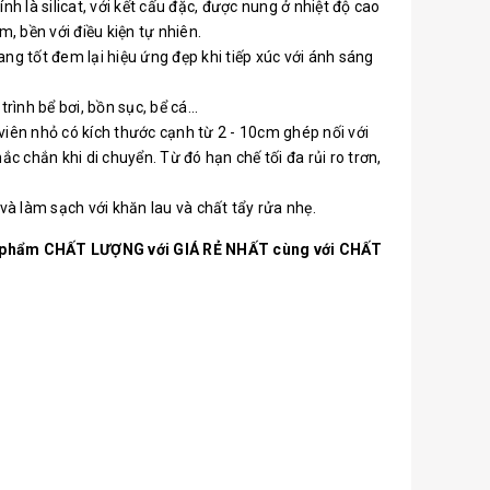
 là silicat, với kết cấu đặc, được nung ở nhiệt độ cao
m, bền với điều kiện tự nhiên.
ng tốt đem lại hiệu ứng đẹp khi tiếp xúc với ánh sáng
nh bể bơi, bồn sục, bể cá...
 viên nhỏ có kích thước cạnh từ 2 - 10cm ghép nối với
 chắn khi di chuyển. Từ đó hạn chế tối đa rủi ro trơn,
và làm sạch với khăn lau và chất tẩy rửa nhẹ.
ản phẩm CHẤT LƯỢNG với GIÁ RẺ NHẤT cùng với CHẤT