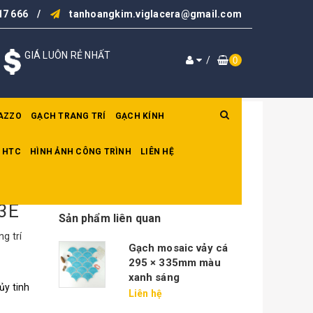
17 666
/
tanhoangkim.viglacera@gmail.com
GIÁ LUÔN RẺ NHẤT
/
0
AZZO
GẠCH TRANG TRÍ
GẠCH KÍNH
 HTC
HÌNH ẢNH CÔNG TRÌNH
LIÊN HỆ
 3E
Sản phẩm liên quan
g trí
Gạch mosaic vảy cá
295 × 335mm màu
xanh sáng
ủy tinh
Liên hệ