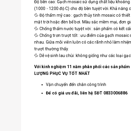
Độ bền cao: Gạch mosaic sử dụng chất liệu khoáng đá
(1000 - 1200 độ C) cho độ bền tuyệt vời. Khả năng ch
💦 Độ thẩm mỹ cao : gạch thủy tinh mosaic có thiết
mặt trời hoặc đèn bể bơi. Màu sắc mềm mại, đơn giản,
💦 Chống thấm nước tuyệt vời : sản phẩm có kết cấu
💦 Chống trơn trượt tốt : ưu điểm của gạch mosaic s
nhau. Giữa mỗi viên luôn có các rãnh nhỏ làm nhiệm 
trượt thường thấy.
💦 Dễ vệ sinh lau chùi: không giống như các loại g
Với kinh nghiệm 11 năm phân phối các sản phẩm
LƯỢNG PHỤC VỤ TỐT NHẤT
Vận chuyển đến chân công trình
Để có giá ưu đãi, liên hệ SĐT 0833006886