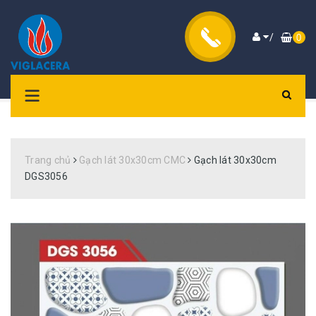
/
0
Trang chủ
Gạch lát 30x30cm CMC
Gạch lát 30x30cm
DGS3056