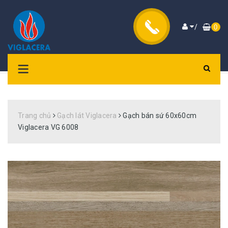
/
0
Trang chủ
Gạch lát Viglacera
Gạch bán sứ 60x60cm
Viglacera VG 6008