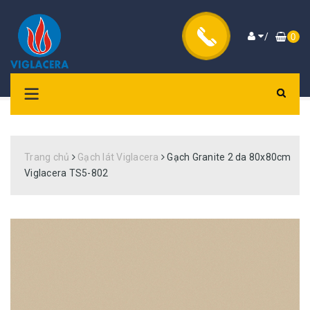
/
0
Trang chủ
Gạch lát Viglacera
Gạch Granite 2 da 80x80cm
Viglacera TS5-802