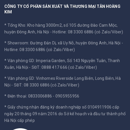
CÔNG TY CỔ PHẦN SẢN XUẤT VÀ THƯƠNG MẠI TÂN HOÀNG
KIM
* Tổng Kho: Kho hàng 3000m2, số 105 đường Đào Cam Mộc,
huyện Đông Anh, Hà Nội -
Hotline: 08 3300 6886 (có Zalo/Viber)
* Showroom: Đường Đản Dị, xã Uy Nỗ, huyện Đông Anh, Hà Nội -
Hotline: 08 3300 6886 (có Zalo/Viber)
* Văn phòng GD: Imperia Garden, Số 143 Nguyễn Tuân, Thanh
Xuân, Hà Nội -
SĐT: 0888 417 666 (có Zalo/Viber)
* Văn phòng GD: Vinhomes Riverside Long Biên, Long Biên, Hà
Nội -
SĐT: 08 3300 6886 (có Zalo/Viber)
* Điện thoại: 0833006886 - 0905955956
* Giấy chứng nhận đăng ký doanh nghiệp số 0104911906 cấp
ngày 20 tháng 09 năm 2016 do Sở kế hoạch và đầu tư thành phố
Hà Nội cấp phép