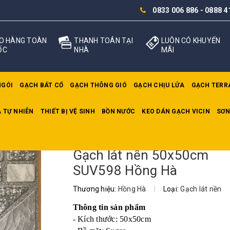
0833 006 886
-
0888 4
O HÀNG TOÀN
THANH TOÁN TẠI
LUÔN CÓ KHUYẾN
ỐC
NHÀ
MÃI
NGÓI
GẠCH BÁT CỔ
GẠCH THÔNG GIÓ
GẠCH CHỊU LỬA
GẠCH TERR
 TỰ NHIÊN
THIẾT BỊ VỆ SINH
BỒN NƯỚC
KEO DÁN GẠCH VICIN
SƠN
0x50cm SUV598 Hồng Hà
Gạch lát nền 50x50cm
SUV598 Hồng Hà
Thương hiệu:
Hồng Hà
|
Loại:
Gạch lát nền
Thông tin sản phẩm
- Kích thước: 50x50cm