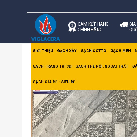
CAM KẾT HÀNG
GIA
CHÍNH HÃNG
QU
GIỚI THIỆU
GẠCH XÂY
GẠCH COTTO
GẠCH MEN
GẠCH TRANG TRÍ 3D
GẠCH THẺ NỘI, NGOẠI THẤT
ĐÁ
Trang chủ
Gạch lát Hồng Hà
Gạch lát nền 5
GẠCH GIÁ RẺ - SIÊU RẺ