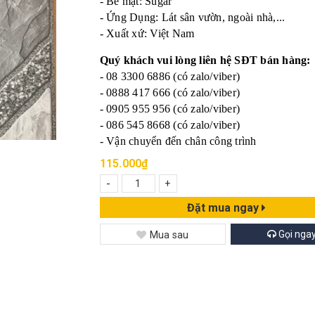
- Bề mặt: Sugar
- Ứng Dụng: Lát sân vườn, ngoài nhà,...
- Xuất xứ: Việt Nam
Quý khách vui lòng liên hệ SĐT bán hàng:
- 08 3300 6886 (có zalo/viber)
- 0888 417 666 (có zalo/viber)
- 0905 955 956 (có zalo/viber)
- 086 545 8668 (có zalo/viber)
- Vận chuyển đến chân công trình
115.000₫
-
+
Đặt mua ngay
Gọi nga
Mua sau