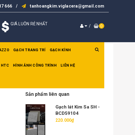
17 666
/
tanhoangkim.viglacera@gmail.com
GIÁ LUÔN RẺ NHẤT
/
0
AZZO
GẠCH TRANG TRÍ
GẠCH KÍNH
 HTC
HÌNH ẢNH CÔNG TRÌNH
LIÊN HỆ
Sản phẩm liên quan
Gạch lát Kim Sa SH -
BCD59104
220.000₫