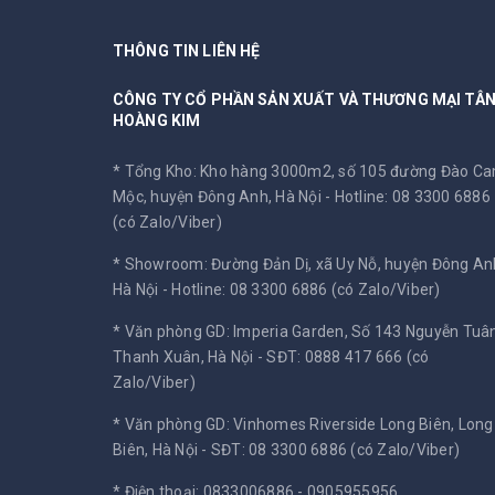
THÔNG TIN LIÊN HỆ
CÔNG TY CỔ PHẦN SẢN XUẤT VÀ THƯƠNG MẠI TÂ
HOÀNG KIM
* Tổng Kho: Kho hàng 3000m2, số 105 đường Đào C
Mộc, huyện Đông Anh, Hà Nội -
Hotline: 08 3300 6886
(có Zalo/Viber)
* Showroom: Đường Đản Dị, xã Uy Nỗ, huyện Đông An
Hà Nội -
Hotline: 08 3300 6886 (có Zalo/Viber)
* Văn phòng GD: Imperia Garden, Số 143 Nguyễn Tuân
Thanh Xuân, Hà Nội -
SĐT: 0888 417 666 (có
Zalo/Viber)
* Văn phòng GD: Vinhomes Riverside Long Biên, Long
Biên, Hà Nội -
SĐT: 08 3300 6886 (có Zalo/Viber)
* Điện thoại: 0833006886 - 0905955956