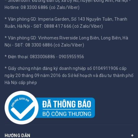
* Showroom: Đường Đản Dị, xã Uy Nỗ, huyện Đông Anh, Hà Nội -
Hotline: 08 3300 6886 (có Zalo/Viber)
* Văn phòng GD: Imperia Garden, Số 143 Nguyễn Tuân, Thanh
Xuân, Hà Nội -
SĐT: 0888 417 666 (có Zalo/Viber)
* Văn phòng GD: Vinhomes Riverside Long Biên, Long Biên, Hà
Nội -
SĐT: 08 3300 6886 (có Zalo/Viber)
* Điện thoại: 0833006886 - 0905955956
* Giấy chứng nhận đăng ký doanh nghiệp số 0104911906 cấp
ngày 20 tháng 09 năm 2016 do Sở kế hoạch và đầu tư thành phố
Hà Nội cấp phép
HƯỚNG DẪN