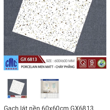
Gạch lát nền 60x60cm GX6813