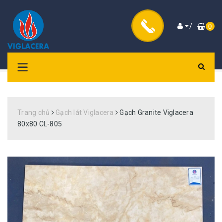
/
0
Trang chủ
Gạch lát Viglacera
Gạch Granite Viglacera
80x80 CL-805