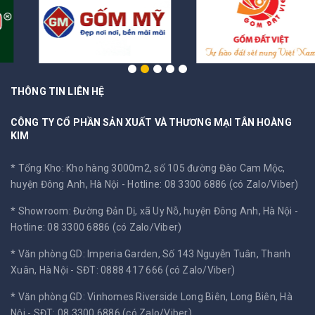
THÔNG TIN LIÊN HỆ
CÔNG TY CỔ PHẦN SẢN XUẤT VÀ THƯƠNG MẠI TÂN HOÀNG
KIM
* Tổng Kho: Kho hàng 3000m2, số 105 đường Đào Cam Mộc,
huyện Đông Anh, Hà Nội -
Hotline: 08 3300 6886 (có Zalo/Viber)
* Showroom: Đường Đản Dị, xã Uy Nỗ, huyện Đông Anh, Hà Nội -
Hotline: 08 3300 6886 (có Zalo/Viber)
* Văn phòng GD: Imperia Garden, Số 143 Nguyễn Tuân, Thanh
Xuân, Hà Nội -
SĐT: 0888 417 666 (có Zalo/Viber)
* Văn phòng GD: Vinhomes Riverside Long Biên, Long Biên, Hà
Nội -
SĐT: 08 3300 6886 (có Zalo/Viber)