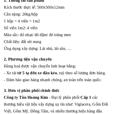
1. Thông tin sản phẩm
Kích thước thực tế: 500x500x12mm
Cân nặng: 26kg/hộp
1 hộp = 4 viên = 1m2
Số viên 1m2: 4 viên
Màu sắc: đỏ nhạt/ đỏ đậm/ đỏ tráng men
Chất liệu: đất sét nung
Ứng dụng xây dựng: Lát nhà, lát sân, …
2. Phương tiện vận chuyển
Hàng hoá được vận chuyển linh hoạt bằng:
- Xe tải
từ 5 tạ đến xe đầu kéo
, tuỳ theo số lượng đơn hàng.
- Đảm bảo giao hàng nhanh chóng, an toàn trên toàn quốc.
3. Đơn vị phân phối chính thức
Công ty Tân Hoàng Kim
- Đại lý phân phối
Cấp 1
các
thương hiệu vật liệu xây dựng uy tín như: Viglacera, Gốm Đất
Việt, Gốm Mỹ, Đồng Tâm, và nhiều thương hiệu hàng đầu