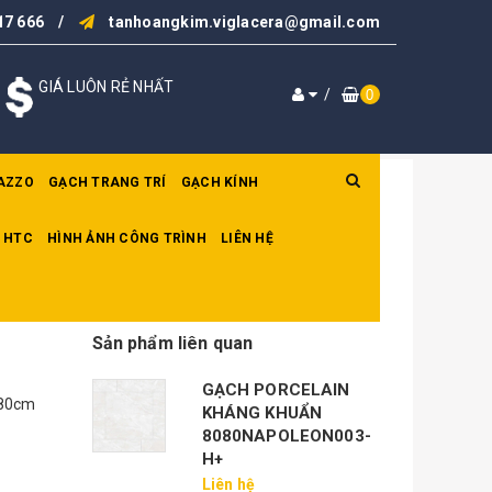
17 666
/
tanhoangkim.viglacera@gmail.com
GIÁ LUÔN RẺ NHẤT
/
0
AZZO
GẠCH TRANG TRÍ
GẠCH KÍNH
 HTC
HÌNH ẢNH CÔNG TRÌNH
LIÊN HỆ
Sản phẩm liên quan
GẠCH PORCELAIN
x80cm
KHÁNG KHUẨN
8080NAPOLEON003-
H+
Liên hệ