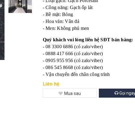
- Loại gạch: Gạch Porcelain
- Công năng: Gạch ốp lát
- Bề mặt: Bóng
- Hoa văn: Vân đá
- Men: Không phủ men
Quý khách vui lòng liên hệ SĐT bán hàng:
- 08 3300 6886 (có zalo/viber)
- 0888 417 666 (có zalo/viber)
- 0905 955 956 (có zalo/viber)
- 086 545 8668 (có zalo/viber)
- Vận chuyển đến chân công trình
Liên hệ
Gọi nga
Mua sau