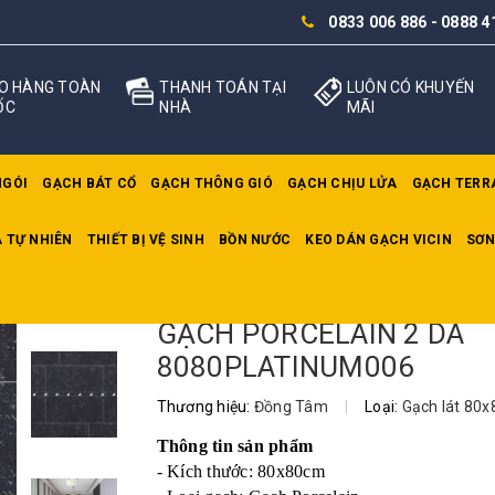
0833 006 886
-
0888 4
O HÀNG TOÀN
THANH TOÁN TẠI
LUÔN CÓ KHUYẾN
ỐC
NHÀ
MÃI
NGÓI
GẠCH BÁT CỔ
GẠCH THÔNG GIÓ
GẠCH CHỊU LỬA
GẠCH TERR
 TỰ NHIÊN
THIẾT BỊ VỆ SINH
BỒN NƯỚC
KEO DÁN GẠCH VICIN
SƠN
H PORCELAIN 2 DA 8080PLATINUM006
GẠCH PORCELAIN 2 DA
8080PLATINUM006
Thương hiệu:
Đồng Tâm
|
Loại:
Gạch lát 80
Thông tin sản phẩm
- Kích thước: 80x80cm