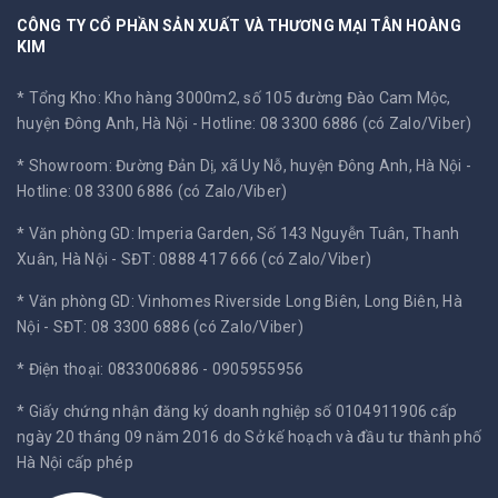
CÔNG TY CỔ PHẦN SẢN XUẤT VÀ THƯƠNG MẠI TÂN HOÀNG
KIM
* Tổng Kho: Kho hàng 3000m2, số 105 đường Đào Cam Mộc,
huyện Đông Anh, Hà Nội -
Hotline: 08 3300 6886 (có Zalo/Viber)
* Showroom: Đường Đản Dị, xã Uy Nỗ, huyện Đông Anh, Hà Nội -
Hotline: 08 3300 6886 (có Zalo/Viber)
* Văn phòng GD: Imperia Garden, Số 143 Nguyễn Tuân, Thanh
Xuân, Hà Nội -
SĐT: 0888 417 666 (có Zalo/Viber)
* Văn phòng GD: Vinhomes Riverside Long Biên, Long Biên, Hà
Nội -
SĐT: 08 3300 6886 (có Zalo/Viber)
* Điện thoại: 0833006886 - 0905955956
* Giấy chứng nhận đăng ký doanh nghiệp số 0104911906 cấp
ngày 20 tháng 09 năm 2016 do Sở kế hoạch và đầu tư thành phố
Hà Nội cấp phép