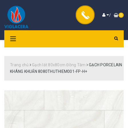
/
0
Trang chủ
Gạch lát 80x80cm Đồng Tâm
GẠCH PORCELAIN
KHÁNG KHUẨN 8080THUTHIEM001-FP-H+