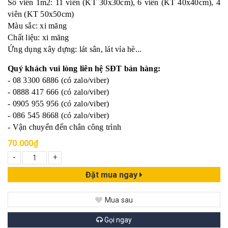
Số viên 1m2: 11 viên (KT 30x30cm), 6 viên (KT 40x40cm), 4
viên (KT 50x50cm)
Màu sắc: xi măng
Chất liệu: xi măng
Ứng dụng xây dựng: lát sân, lát vỉa hè...
Quý khách vui lòng liên hệ SĐT bán hàng:
- 08 3300 6886 (có zalo/viber)
- 0888 417 666 (có zalo/viber)
- 0905 955 956 (có zalo/viber)
- 086 545 8668 (có zalo/viber)
- Vận chuyển đến chân công trình
70.000₫
-
+
Đặt mua ngay
Mua sau
Gọi ngay