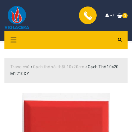
/
0
Trang chủ
Gạch thẻ nội thất 10x20cm
Gạch Thẻ 10×20
M1210XY