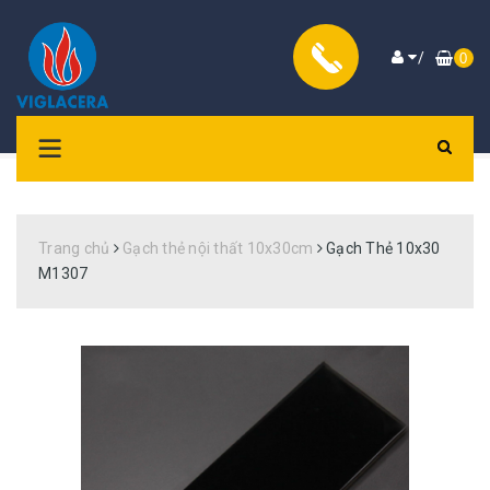
/
0
Trang chủ
Gạch thẻ nội thất 10x30cm
Gạch Thẻ 10x30
M1307