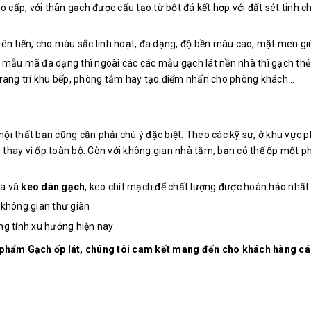
cao cấp, với thân gạch được cấu tạo từ bột đá kết hợp với đất sét tinh
n tiến, cho màu sắc linh hoạt, đa dạng, độ bền màu cao, mặt men giú
, mẫu mã đa dạng thì ngoài các các mẫu gạch lát nền nhà thì gạch thẻ 
rang trí khu bếp, phòng tắm hay tạo điểm nhấn cho phòng khách…
ội thất bạn cũng cần phải chú ý đặc biệt. Theo các kỹ sư, ở khu vực
 thay vì ốp toàn bộ. Còn với không gian nhà tắm, bạn có thể ốp một ph
ựa và
keo dán gạch
, keo chít mạch để chất lượng được hoàn hảo nhất
không gian thư giãn
ang tính xu hướng hiện nay
n phẩm Gạch ốp lát, chúng tôi cam kết mang đến cho khách hàng 