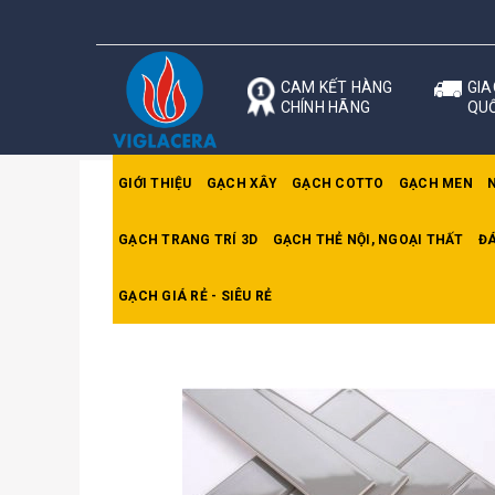
CAM KẾT HÀNG
GIA
CHÍNH HÃNG
QU
GIỚI THIỆU
GẠCH XÂY
GẠCH COTTO
GẠCH MEN
GẠCH TRANG TRÍ 3D
GẠCH THẺ NỘI, NGOẠI THẤT
ĐÁ
Trang chủ
Gạch thẻ nội thất 10x40cm
Gạch 
GẠCH GIÁ RẺ - SIÊU RẺ