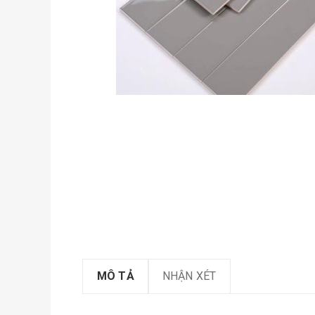
MÔ TẢ
NHẬN XÉT