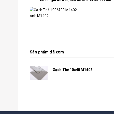
Để có giá ưu đãi, liên hệ SĐT 0833006886
Ảnh M1402
Sản phẩm đã xem
Gạch Thẻ 10x40 M1402