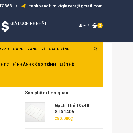
17 666
/
tanhoangkim.viglacera@gmail.com
GIÁ LUÔN RẺ NHẤT
/
0
AZZO
GẠCH TRANG TRÍ
GẠCH KÍNH
 HTC
HÌNH ẢNH CÔNG TRÌNH
LIÊN HỆ
Sản phẩm liên quan
Gạch Thẻ 10x40
STA1406
280.000₫