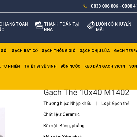
0833 006 886
-
0888 4
O HÀNG TOÀN
THANH TOÁN TẠI
LUÔN CÓ KHUYẾN
ỐC
NHÀ
MÃI
NGÓI
GẠCH BÁT CỔ
GẠCH THÔNG GIÓ
GẠCH CHỊU LỬA
GẠCH TERR
 TỰ NHIÊN
THIẾT BỊ VỆ SINH
BỒN NƯỚC
KEO DÁN GẠCH VICIN
SƠN
Thẻ 10x40 M1402
Gạch Thẻ 10x40 M1402
Thương hiệu:
Nhập khẩu
|
Loại:
Gạch thẻ
Chất liệu: Ceramic
Bề mặt: Bóng, phẳng