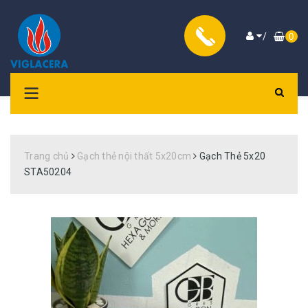
/
0
Trang chủ
Gạch thẻ nội thất 5x20cm
Gạch Thẻ 5x20
STA50204