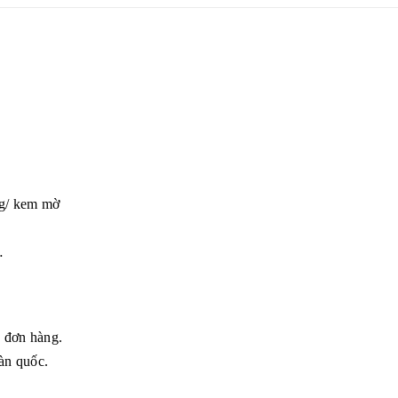
ng/ kem mờ
…
g đơn hàng.
àn quốc.