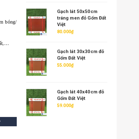
Gạch lát 50x50cm
tráng men đỏ Gốm Đất
em bóng/
Việt
80.000₫
hất,…
Gạch lát 30x30cm đỏ
Gốm Đất Việt
55.000₫
Gạch lát 40x40cm đỏ
Gốm Đất Việt
59.000₫
y