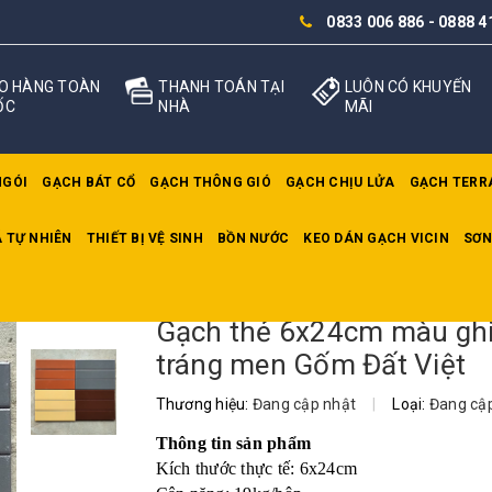
0833 006 886
-
0888 4
O HÀNG TOÀN
THANH TOÁN TẠI
LUÔN CÓ KHUYẾN
ỐC
NHÀ
MÃI
NGÓI
GẠCH BÁT CỔ
GẠCH THÔNG GIÓ
GẠCH CHỊU LỬA
GẠCH TERR
 TỰ NHIÊN
THIẾT BỊ VỆ SINH
BỒN NƯỚC
KEO DÁN GẠCH VICIN
SƠN
thẻ 6x24cm màu ghi tráng men Gốm Đất Việt
Gạch thẻ 6x24cm màu gh
tráng men Gốm Đất Việt
Thương hiệu:
Đang cập nhật
|
Loại:
Đang cậ
Thông tin sản phẩm
Kích thước thực tế: 6x24cm