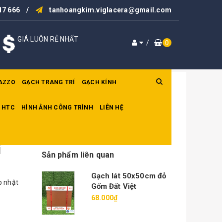
17 666
/
tanhoangkim.viglacera@gmail.com
GIÁ LUÔN RẺ NHẤT
/
0
AZZO
GẠCH TRANG TRÍ
GẠCH KÍNH
 HTC
HÌNH ẢNH CÔNG TRÌNH
LIÊN HỆ
i
Sản phẩm liên quan
Gạch lát 50x50cm đỏ
p nhật
Gốm Đất Việt
68.000₫