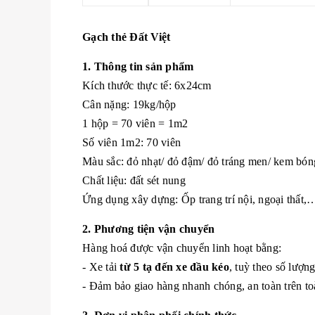
Gạch thẻ Đất Việt
1. Thông tin sản phẩm
Kích thước thực tế: 6x24cm
Cân nặng: 19kg/hộp
1 hộp = 70 viên = 1m2
Số viên 1m2: 70 viên
Màu sắc: đỏ nhạt/ đỏ đậm/ đỏ tráng men/ kem bó
Chất liệu: đất sét nung
Ứng dụng xây dựng: Ốp trang trí nội, ngoại thất,
2. Phương tiện vận chuyển
Hàng hoá được vận chuyển linh hoạt bằng:
- Xe tải
từ 5 tạ đến xe đầu kéo
, tuỳ theo số lượn
- Đảm bảo giao hàng nhanh chóng, an toàn trên to