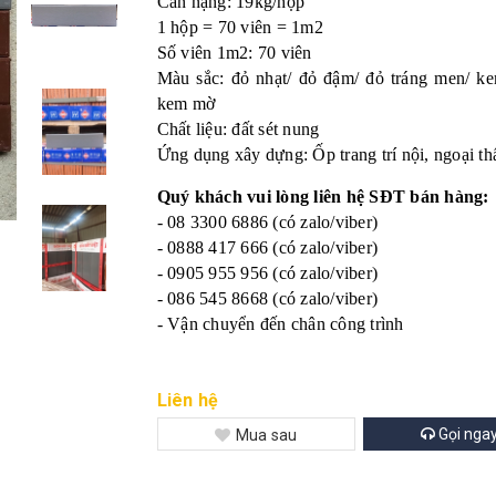
Cân nặng: 19kg/hộp
1 hộp = 70 viên = 1m2
Số viên 1m2: 70 viên
Màu sắc: đỏ nhạt/ đỏ đậm/ đỏ tráng men/ k
kem mờ
Chất liệu: đất sét nung
Ứng dụng xây dựng: Ốp trang trí nội, ngoại t
Quý khách vui lòng liên hệ SĐT bán hàng:
- 08 3300 6886 (có zalo/viber)
- 0888 417 666 (có zalo/viber)
- 0905 955 956 (có zalo/viber)
- 086 545 8668 (có zalo/viber)
- Vận chuyển đến chân công trình
Liên hệ
Gọi nga
Mua sau