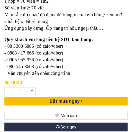
1 hộp = 70 viên = 1m2
Số viên 1m2: 70 viên
Màu sắc: đỏ nhạt/ đỏ đậm/ đỏ tráng men/ kem bóng/ kem mờ
Chất liệu: đất sét nung
Ứng dụng xây dựng: Ốp trang trí nội, ngoại thất,…
Quý khách vui lòng liên hệ SĐT bán hàng:
- 08 3300 6886 (có zalo/viber)
- 0888 417 666 (có zalo/viber)
- 0905 955 956 (có zalo/viber)
- 086 545 8668 (có zalo/viber)
- Vận chuyển đến chân công trình
95.000₫
-
+
Đặt mua ngay
Mua sau
Gọi ngay