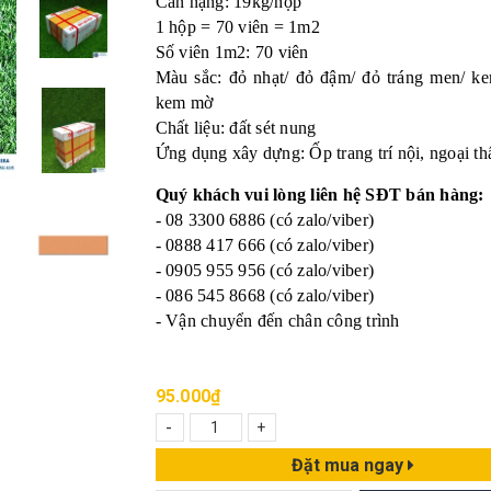
Cân nặng: 19kg/hộp
1 hộp = 70 viên = 1m2
Số viên 1m2: 70 viên
Màu sắc: đỏ nhạt/ đỏ đậm/ đỏ tráng men/ k
kem mờ
Chất liệu: đất sét nung
Ứng dụng xây dựng: Ốp trang trí nội, ngoại t
Quý khách vui lòng liên hệ SĐT bán hàng:
- 08 3300 6886 (có zalo/viber)
- 0888 417 666 (có zalo/viber)
- 0905 955 956 (có zalo/viber)
- 086 545 8668 (có zalo/viber)
- Vận chuyển đến chân công trình
95.000₫
-
+
Đặt mua ngay