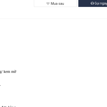
Gọi nga
Mua sau
ng/ kem mờ
…