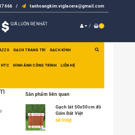
17 666
/
tanhoangkim.viglacera@gmail.com
GIÁ LUÔN RẺ NHẤT
/
0
AZZO
GẠCH TRANG TRÍ
GẠCH KÍNH
 HTC
HÌNH ẢNH CÔNG TRÌNH
LIÊN HỆ
em
Sản phẩm liên quan
Gạch lát 50x50cm đỏ
o
Gốm Đất Việt
68.000₫