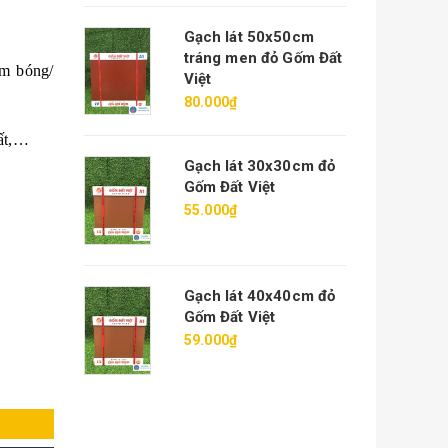
Gạch lát 50x50cm
tráng men đỏ Gốm Đất
em bóng/
Việt
80.000₫
hất,…
Gạch lát 30x30cm đỏ
Gốm Đất Việt
55.000₫
Gạch lát 40x40cm đỏ
Gốm Đất Việt
59.000₫