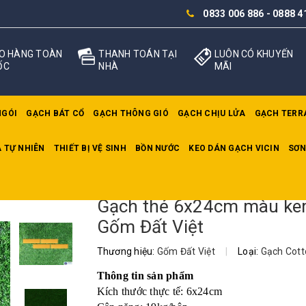
0833 006 886
-
0888 4
O HÀNG TOÀN
THANH TOÁN TẠI
LUÔN CÓ KHUYẾN
ỐC
NHÀ
MÃI
NGÓI
GẠCH BÁT CỔ
GẠCH THÔNG GIÓ
GẠCH CHỊU LỬA
GẠCH TERR
 TỰ NHIÊN
THIẾT BỊ VỆ SINH
BỒN NƯỚC
KEO DÁN GẠCH VICIN
SƠN
 thẻ 6x24cm màu kem Gốm Đất Việt
Gạch thẻ 6x24cm màu k
Gốm Đất Việt
Thương hiệu:
Gốm Đất Việt
|
Loại:
Gạch Cott
Thông tin sản phẩm
Kích thước thực tế: 6x24cm