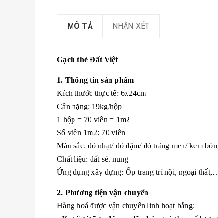
MÔ TẢ
NHẬN XÉT
Gạch thẻ Đất Việt
1. Thông tin sản phẩm
Kích thước thực tế: 6x24cm
Cân nặng: 19kg/hộp
1 hộp = 70 viên = 1m2
Số viên 1m2: 70 viên
Màu sắc: đỏ nhạt/ đỏ đậm/ đỏ tráng men/ kem bó
Chất liệu: đất sét nung
Ứng dụng xây dựng: Ốp trang trí nội, ngoại thất,
2. Phương tiện vận chuyển
Hàng hoá được vận chuyển linh hoạt bằng: