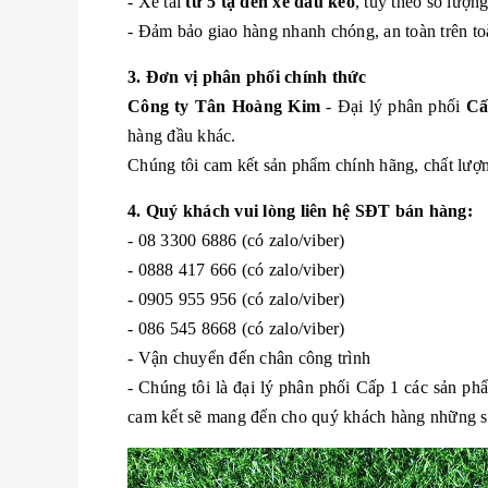
- Xe tải
từ 5 tạ đến xe đầu kéo
, tuỳ theo số lượn
- Đảm bảo giao hàng nhanh chóng, an toàn trên to
3. Đơn vị phân phối chính thức
Công ty Tân Hoàng Kim
- Đại lý phân phối
Cấ
hàng đầu khác.
Chúng tôi cam kết sản phẩm chính hãng, chất lượng
4. Quý khách vui lòng liên hệ SĐT bán hàng:
- 08 3300 6886 (có zalo/viber)
- 0888 417 666 (có zalo/viber)
- 0905 955 956 (có zalo/viber)
- 086 545 8668 (có zalo/viber)
- Vận chuyển đến chân công trình
- Chúng tôi là đại lý phân phối Cấp 1 các sản p
cam kết sẽ mang đến cho quý khách hàng những sản 