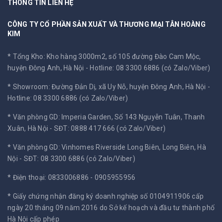
THÔNG TIN LIÊN HỆ
CÔNG TY CỔ PHẦN SẢN XUẤT VÀ THƯƠNG MẠI TÂN HOÀNG
KIM
* Tổng Kho: Kho hàng 3000m2, số 105 đường Đào Cam Mộc,
huyện Đông Anh, Hà Nội -
Hotline: 08 3300 6886 (có Zalo/Viber)
* Showroom: Đường Đản Dị, xã Uy Nỗ, huyện Đông Anh, Hà Nội -
Hotline: 08 3300 6886 (có Zalo/Viber)
* Văn phòng GD: Imperia Garden, Số 143 Nguyễn Tuân, Thanh
Xuân, Hà Nội -
SĐT: 0888 417 666 (có Zalo/Viber)
* Văn phòng GD: Vinhomes Riverside Long Biên, Long Biên, Hà
Nội -
SĐT: 08 3300 6886 (có Zalo/Viber)
* Điện thoại: 0833006886 - 0905955956
* Giấy chứng nhận đăng ký doanh nghiệp số 0104911906 cấp
ngày 20 tháng 09 năm 2016 do Sở kế hoạch và đầu tư thành phố
Hà Nội cấp phép