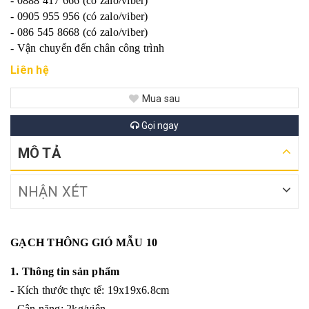
- 0888 417 666 (có zalo/viber)
- 0905 955 956 (có zalo/viber)
- 086 545 8668 (có zalo/viber)
- Vận chuyển đến chân công trình
Liên hệ
Mua sau
Gọi ngay
MÔ TẢ
NHẬN XÉT
GẠCH THÔNG GIÓ MẪU 10
1. Thông tin sản phẩm
- Kích thước thực tế: 19x19x6.8cm
- Cân nặng: 2kg/viên