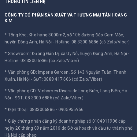
THÔNG TIN LIÊN HỆ
CÔNG TY CỔ PHẦN SẢN XUẤT VÀ THƯƠNG MẠI TÂN HOÀNG
KIM
* Tổng Kho: Kho hàng 3000m2, số 105 đường Đào Cam Mộc,
huyện Đông Anh, Hà Nội -
Hotline: 08 3300 6886 (có Zalo/Viber)
* Showroom: Đường Đản Dị, xã Uy Nỗ, huyện Đông Anh, Hà Nội -
Hotline: 08 3300 6886 (có Zalo/Viber)
* Văn phòng GD: Imperia Garden, Số 143 Nguyễn Tuân, Thanh
Xuân, Hà Nội -
SĐT: 0888 417 666 (có Zalo/Viber)
* Văn phòng GD: Vinhomes Riverside Long Biên, Long Biên, Hà
Nội -
SĐT: 08 3300 6886 (có Zalo/Viber)
* Điện thoại: 0833006886 - 0905955956
* Giấy chứng nhận đăng ký doanh nghiệp số 0104911906 cấp
ngày 20 tháng 09 năm 2016 do Sở kế hoạch và đầu tư thành phố
Hà Nội cấp phép