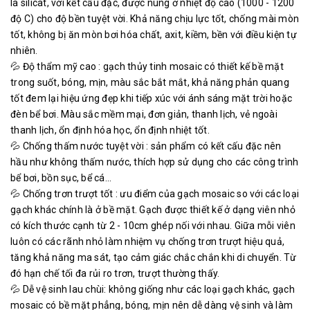
là silicat, với kết cấu đặc, được nung ở nhiệt độ cao (1000 - 1200
độ C) cho độ bền tuyệt vời. Khả năng chịu lực tốt, chống mài mòn
tốt, không bị ăn mòn bơi hóa chất, axit, kiềm, bền với điều kiện tự
nhiên.
💦 Độ thẩm mỹ cao : gạch thủy tinh mosaic có thiết kế bề mặt
trong suốt, bóng, mịn, màu sắc bắt mắt, khả năng phản quang
tốt đem lại hiệu ứng đẹp khi tiếp xúc với ánh sáng mặt trời hoặc
đèn bể bơi. Màu sắc mềm mại, đơn giản, thanh lịch, vẻ ngoài
thanh lịch, ổn định hóa học, ổn định nhiệt tốt.
💦 Chống thấm nước tuyệt vời : sản phẩm có kết cấu đặc nên
hầu như không thấm nước, thích hợp sử dụng cho các công trình
bể bơi, bồn sục, bể cá...
💦 Chống trơn trượt tốt : ưu điểm của gạch mosaic so với các loại
gạch khác chính là ở bề mặt. Gạch được thiết kế ở dạng viên nhỏ
có kích thước cạnh từ 2 - 10cm ghép nối với nhau. Giữa mỗi viên
luôn có các rãnh nhỏ làm nhiệm vụ chống trơn trượt hiệu quả,
tăng khả năng ma sát, tạo cảm giác chắc chắn khi di chuyển. Từ
đó hạn chế tối đa rủi ro trơn, trượt thường thấy.
💦 Dễ vệ sinh lau chùi: không giống như các loại gạch khác, gạch
mosaic có bề mặt phẳng, bóng, mịn nên dễ dàng vệ sinh và làm