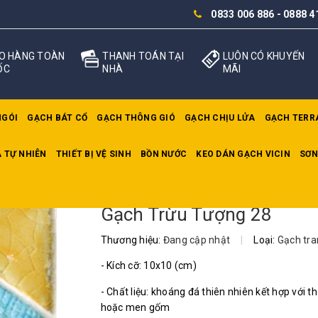
0833 006 886
-
0888 4
O HÀNG TOÀN
THANH TOÁN TẠI
LUÔN CÓ KHUYẾN
ỐC
NHÀ
MÃI
NGÓI
GẠCH BÁT CỔ
GẠCH THÔNG GIÓ
GẠCH CHỊU LỬA
GẠCH TERR
 TỰ NHIÊN
THIẾT BỊ VỆ SINH
BỒN NƯỚC
KEO DÁN GẠCH VICIN
SƠN
Gạch Trừu Tượng 28
Thương hiệu:
Đang cập nhật
|
Loại:
Gạch tran
- Kích cỡ: 10x10 (cm)
- Chất liệu: khoáng đá thiên nhiên kết hợp với th
hoặc men gốm