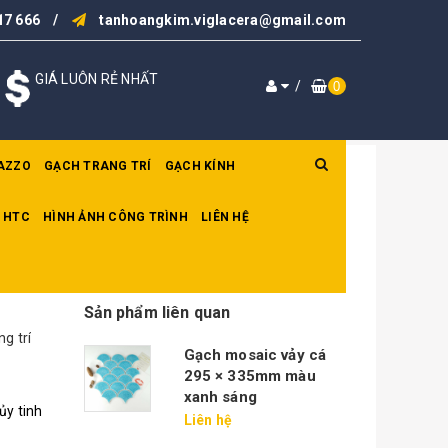
17 666
/
tanhoangkim.viglacera@gmail.com
GIÁ LUÔN RẺ NHẤT
/
0
AZZO
GẠCH TRANG TRÍ
GẠCH KÍNH
 HTC
HÌNH ẢNH CÔNG TRÌNH
LIÊN HỆ
Sản phẩm liên quan
g trí
Gạch mosaic vảy cá
295 × 335mm màu
xanh sáng
ủy tinh
Liên hệ