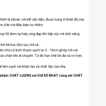
nh là silicat, với kết cấu đặc, được nung ở nhiệt độ cao
m, bền với điều kiện tự nhiên.
g tốt đem lại hiệu ứng đẹp khi tiếp xúc với ánh sáng
h bể bơi, bồn sục, bể cá...
iên nhỏ có kích thước cạnh từ 2 - 10cm ghép nối với
 chắn khi di chuyển. Từ đó hạn chế tối đa rủi ro trơn,
à làm sạch với khăn lau và chất tẩy rửa nhẹ.
ản phẩm CHẤT LƯỢNG với GIÁ RẺ NHẤT cùng với CHẤT