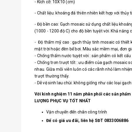
- Kích cỡ: 10X10 (cm)
- Chất liệu: khoáng đá thiên nhiên kết hợp với thủ
- Độ bền cao: Gạch mosaic sử dụng chất liệu khoáng 
(1000 - 1200 độ C) cho độ bền tuyệt vời. Khả năng ch
- Độ thẩm mỹ cao : gạch thủy tinh mosaic có thiết 
mặt trời hoặc đèn bể bơi. Màu sắc mềm mại, đơn giản,
- Chống thấm nước tuyệt vời : sản phẩm có kết cấu 
- Chống trơn trượt tốt : ưu điểm của gạch mosaic so
nhau. Giữa mỗi viên luôn có các rãnh nhỏ làm nhiệm 
trượt thường thấy.
- Dễ vệ sinh lau chùi: không giống như các loại gạ
Với kinh nghiệm 11 năm phân phối các sản phẩm
LƯỢNG PHỤC VỤ TỐT NHẤT
Vận chuyển đến chân công trình
Để có giá ưu đãi, liên hệ SĐT 0833006886