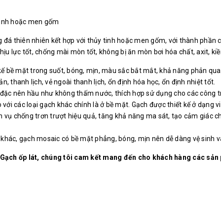
y tinh hoặc men gốm
đá thiên nhiên kết hợp với thủy tinh hoặc men gốm, với thành phần chí
ịu lực tốt, chống mài mòn tốt, không bị ăn mòn bơi hóa chất, axit, kiề
kế bề mặt trong suốt, bóng, mịn, màu sắc bắt mắt, khả năng phản quan
 thanh lịch, vẻ ngoài thanh lịch, ổn định hóa học, ổn định nhiệt tốt.
đặc nên hầu như không thấm nước, thích hợp sử dụng cho các công trìn
 với các loại gạch khác chính là ở bề mặt. Gạch được thiết kế ở dạng v
vụ chống trơn trượt hiệu quả, tăng khả năng ma sát, tạo cảm giác chắc
ch khác, gạch mosaic có bề mặt phẳng, bóng, mịn nên dễ dàng vệ sinh v
 Gạch ốp lát, chúng tôi cam kết mang đến cho khách hàng các s