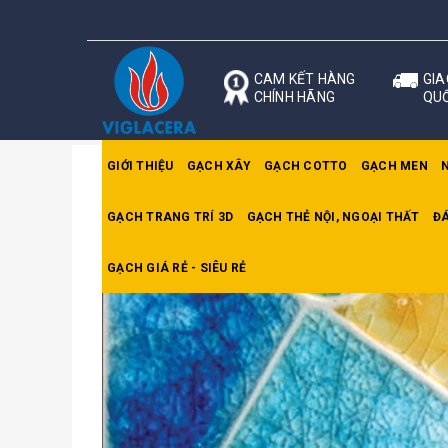
CAM KẾT HÀNG
GIA
CHÍNH HÃNG
QU
GIỚI THIỆU
GẠCH XÂY
GẠCH COTTO
GẠCH MEN
GẠCH TRANG TRÍ 3D
GẠCH THẺ NỘI, NGOẠI THẤT
ĐÁ
Trang chủ
Gạch Mosaic
Gạch Trừu Tượng 28
GẠCH GIÁ RẺ - SIÊU RẺ