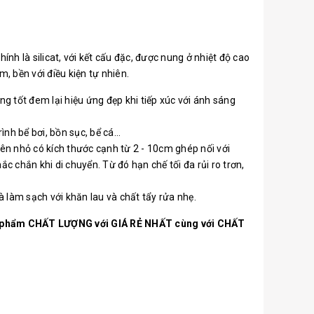
nh là silicat, với kết cấu đặc, được nung ở nhiệt độ cao
m, bền với điều kiện tự nhiên.
g tốt đem lại hiệu ứng đẹp khi tiếp xúc với ánh sáng
h bể bơi, bồn sục, bể cá...
iên nhỏ có kích thước cạnh từ 2 - 10cm ghép nối với
 chắn khi di chuyển. Từ đó hạn chế tối đa rủi ro trơn,
à làm sạch với khăn lau và chất tẩy rửa nhẹ.
ản phẩm CHẤT LƯỢNG với GIÁ RẺ NHẤT cùng với CHẤT