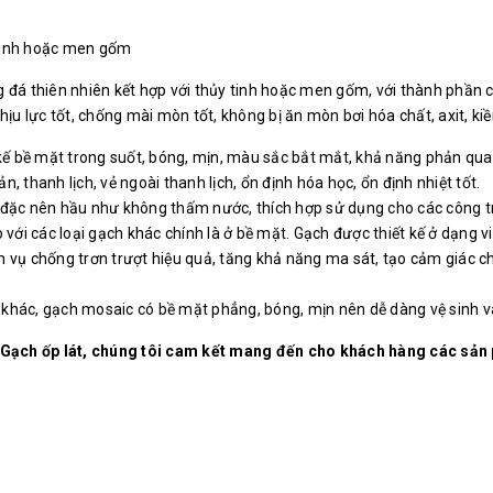
y tinh hoặc men gốm
đá thiên nhiên kết hợp với thủy tinh hoặc men gốm, với thành phần chí
ịu lực tốt, chống mài mòn tốt, không bị ăn mòn bơi hóa chất, axit, kiề
kế bề mặt trong suốt, bóng, mịn, màu sắc bắt mắt, khả năng phản quan
 thanh lịch, vẻ ngoài thanh lịch, ổn định hóa học, ổn định nhiệt tốt.
đặc nên hầu như không thấm nước, thích hợp sử dụng cho các công trìn
 với các loại gạch khác chính là ở bề mặt. Gạch được thiết kế ở dạng v
vụ chống trơn trượt hiệu quả, tăng khả năng ma sát, tạo cảm giác chắc
ch khác, gạch mosaic có bề mặt phẳng, bóng, mịn nên dễ dàng vệ sinh v
 Gạch ốp lát, chúng tôi cam kết mang đến cho khách hàng các s