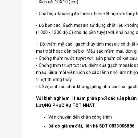
- Kích cỡ: 10X10 (cm)
- Chất liệu: khoáng đá thiên nhiên kết hợp với thủ
- Độ bền cao: Gạch mosaic sử dụng chất liệu khoáng 
(1000 - 1200 độ C) cho độ bền tuyệt vời. Khả năng ch
- Độ thẩm mỹ cao : gạch thủy tinh mosaic có thiết 
mặt trời hoặc đèn bể bơi. Màu sắc mềm mại, đơn giản,
- Chống thấm nước tuyệt vời : sản phẩm có kết cấu 
- Chống trơn trượt tốt : ưu điểm của gạch mosaic so
nhau. Giữa mỗi viên luôn có các rãnh nhỏ làm nhiệm 
trượt thường thấy.
- Dễ vệ sinh lau chùi: không giống như các loại gạ
Với kinh nghiệm 11 năm phân phối các sản phẩm
LƯỢNG PHỤC VỤ TỐT NHẤT
Vận chuyển đến chân công trình
Để có giá ưu đãi, liên hệ SĐT 0833006886