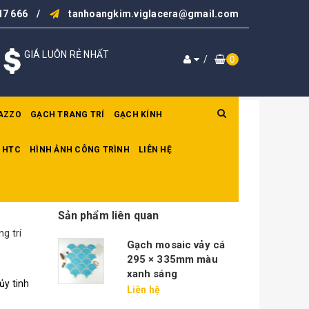
17 666
/
tanhoangkim.viglacera@gmail.com
GIÁ LUÔN RẺ NHẤT
/
0
AZZO
GẠCH TRANG TRÍ
GẠCH KÍNH
 HTC
HÌNH ẢNH CÔNG TRÌNH
LIÊN HỆ
Sản phẩm liên quan
g trí
Gạch mosaic vảy cá
295 × 335mm màu
xanh sáng
ủy tinh
Liên hệ