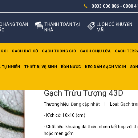
0833 006 886
-
0888 4
O HÀNG TOÀN
THANH TOÁN TẠI
LUÔN CÓ KHUYẾN
ỐC
NHÀ
MÃI
NGÓI
GẠCH BÁT CỔ
GẠCH THÔNG GIÓ
GẠCH CHỊU LỬA
GẠCH TERR
 TỰ NHIÊN
THIẾT BỊ VỆ SINH
BỒN NƯỚC
KEO DÁN GẠCH VICIN
SƠN
3D
Gạch Trừu Tượng 43D
Thương hiệu:
Đang cập nhật
|
Loại:
Gạch tran
- Kích cỡ: 10x10 (cm)
- Chất liệu: khoáng đá thiên nhiên kết hợp với th
hoặc men gốm