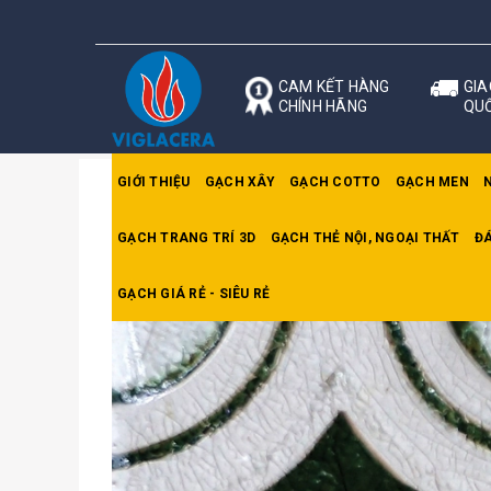
CAM KẾT HÀNG
GIA
CHÍNH HÃNG
QU
GIỚI THIỆU
GẠCH XÂY
GẠCH COTTO
GẠCH MEN
GẠCH TRANG TRÍ 3D
GẠCH THẺ NỘI, NGOẠI THẤT
ĐÁ
Trang chủ
Gạch Mosaic
Gạch Trừu Tượng 4
GẠCH GIÁ RẺ - SIÊU RẺ