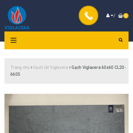
/
0
Trang chủ
Gạch lát Viglacera
Gạch Viglacera 60x60 CL20-
6605