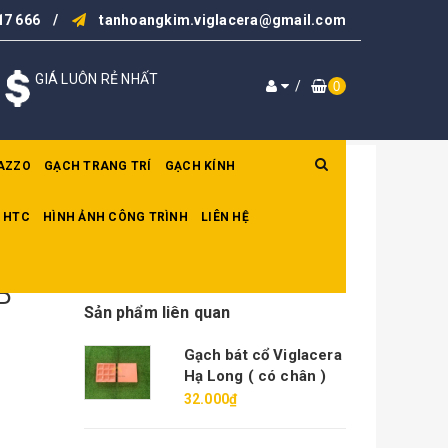
17 666
/
tanhoangkim.viglacera@gmail.com
GIÁ LUÔN RẺ NHẤT
/
0
AZZO
GẠCH TRANG TRÍ
GẠCH KÍNH
 HTC
HÌNH ẢNH CÔNG TRÌNH
LIÊN HỆ
P
Sản phẩm liên quan
Gạch bát cổ Viglacera
Hạ Long ( có chân )
32.000₫