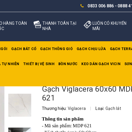
0833 006 886
-
0888 4
O HÀNG TOÀN
THANH TOÁN TẠI
LUÔN CÓ KHUYẾN
ỐC
NHÀ
MÃI
NGÓI
GẠCH BÁT CỔ
GẠCH THÔNG GIÓ
GẠCH CHỊU LỬA
GẠCH TERR
 TỰ NHIÊN
THIẾT BỊ VỆ SINH
BỒN NƯỚC
KEO DÁN GẠCH VICIN
SƠN
a 60x60 MDP 621
Gạch Viglacera 60x60 MD
621
Thương hiệu:
Viglacera
|
Loại:
Gạch lát
Thông tin sản phẩm
- Mã sản phẩm: MDP 621