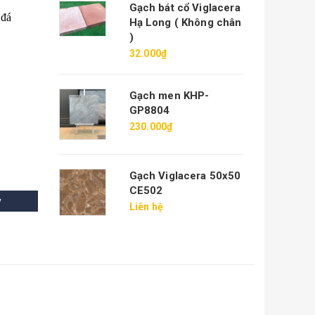
Gạch bát cổ Viglacera
 đá
Hạ Long ( Không chân
)
32.000₫
Gạch men KHP-
GP8804
230.000₫
Gạch Viglacera 50x50
CE502
y
Liên hệ