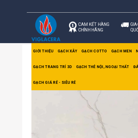
CAM KẾT HÀNG
GIA
CHÍNH HÃNG
QU
GIỚI THIỆU
GẠCH XÂY
GẠCH COTTO
GẠCH MEN
GẠCH TRANG TRÍ 3D
GẠCH THẺ NỘI, NGOẠI THẤT
ĐÁ
Trang chủ
Gạch lát Viglacera
Gạch Viglacer
GẠCH GIÁ RẺ - SIÊU RẺ