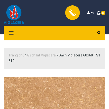
/
0
Trang chủ
Gạch lát Viglacera
Gạch Viglacera 60x60 TS1
610