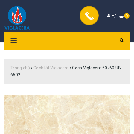
/
0
Trang chủ
Gạch lát Viglacera
Gạch Viglacera 60x60 UB
6602