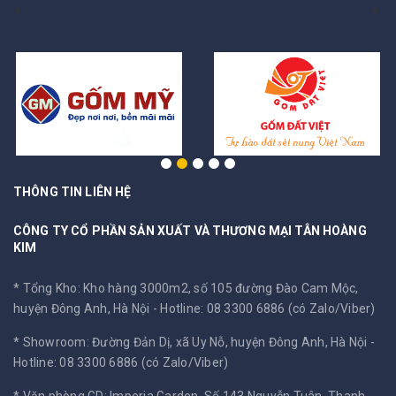
THÔNG TIN LIÊN HỆ
CÔNG TY CỔ PHẦN SẢN XUẤT VÀ THƯƠNG MẠI TÂN HOÀNG
KIM
* Tổng Kho: Kho hàng 3000m2, số 105 đường Đào Cam Mộc,
huyện Đông Anh, Hà Nội -
Hotline: 08 3300 6886 (có Zalo/Viber)
* Showroom: Đường Đản Dị, xã Uy Nỗ, huyện Đông Anh, Hà Nội -
Hotline: 08 3300 6886 (có Zalo/Viber)
* Văn phòng GD: Imperia Garden, Số 143 Nguyễn Tuân, Thanh