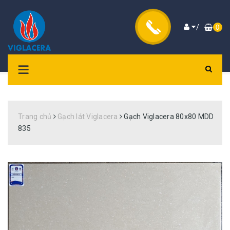
/
0
Trang chủ
Gạch lát Viglacera
Gạch Viglacera 80x80 MDD
835