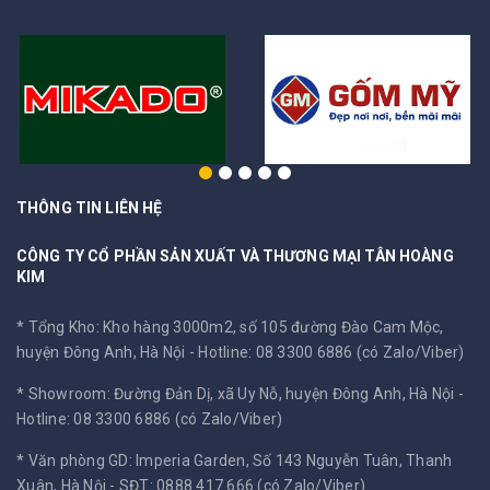
THÔNG TIN LIÊN HỆ
CÔNG TY CỔ PHẦN SẢN XUẤT VÀ THƯƠNG MẠI TÂN HOÀNG
KIM
* Tổng Kho: Kho hàng 3000m2, số 105 đường Đào Cam Mộc,
huyện Đông Anh, Hà Nội -
Hotline: 08 3300 6886 (có Zalo/Viber)
* Showroom: Đường Đản Dị, xã Uy Nỗ, huyện Đông Anh, Hà Nội -
Hotline: 08 3300 6886 (có Zalo/Viber)
* Văn phòng GD: Imperia Garden, Số 143 Nguyễn Tuân, Thanh
Xuân, Hà Nội -
SĐT: 0888 417 666 (có Zalo/Viber)